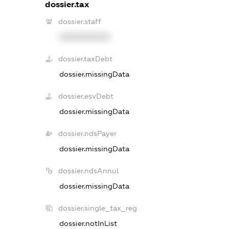
dossier.tax
dossier.staff
XXXXXXXXXX
dossier.taxDebt
dossier.missingData
dossier.esvDebt
dossier.missingData
dossier.ndsPayer
dossier.missingData
dossier.ndsAnnul
dossier.missingData
dossier.single_tax_reg
dossier.notInList