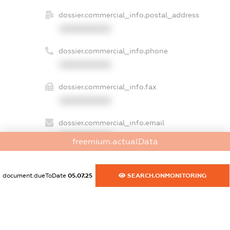
dossier.commercial_info.postal_address
XXXXXXXXXX
dossier.commercial_info.phone
XXXXXXXXXX
dossier.commercial_info.fax
XXXXXXXXXX
dossier.commercial_info.email
XXXXXXXXXX
freemium.actualData
dossier.commercial_info.website
XXXXXXXXXX
document.dueToDate
05.07.25
SEARCH.ONMONITORING
dossier.commercial_info.activity
XXXXXXXXXX