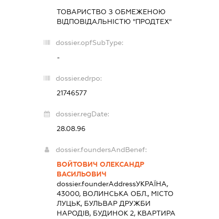
ТОВАРИСТВО З ОБМЕЖЕНОЮ
ВІДПОВІДАЛЬНІСТЮ "ПРОДТЕХ"
dossier.opfSubType:
-
dossier.edrpo:
21746577
dossier.regDate:
28.08.96
dossier.foundersAndBenef:
ВОЙТОВИЧ ОЛЕКСАНДР
ВАСИЛЬОВИЧ
dossier.founderAddress
УКРАЇНА,
43000, ВОЛИНСЬКА ОБЛ., МІСТО
ЛУЦЬК, БУЛЬВАР ДРУЖБИ
НАРОДІВ, БУДИНОК 2, КВАРТИРА