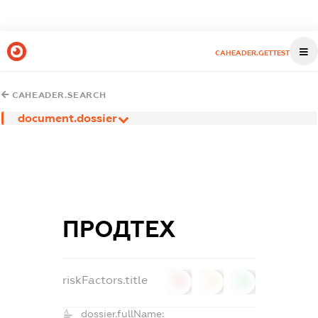
CAHEADER.GETTEST
CAHEADER.SEARCH
document.dossier
ПРОДТЕХ
riskFactors.title
0
0
0
dossier.fullName: