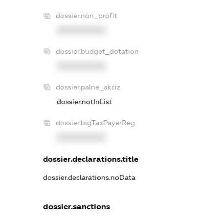
dossier.non_profit
XXXXXXXXXX
dossier.budget_dotation
XXXXXXXXXX
dossier.palne_akciz
dossier.notInList
dossier.bigTaxPayerReg
XXXXXXXXXX
dossier.declarations.title
dossier.declarations.noData
dossier.sanctions