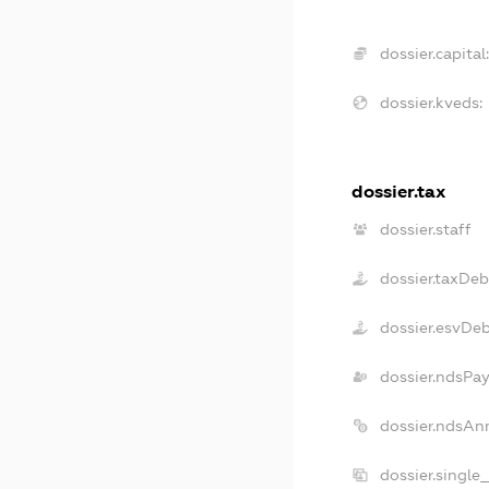
dossier.capital
dossier.kveds:
dossier.tax
dossier.staff
dossier.taxDeb
dossier.esvDe
dossier.ndsPa
dossier.ndsAn
dossier.single