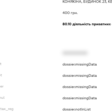
КОНЯКІНА, БУДИНОК 23, К
:
400 грн.
80.10
діяльність приватних
XXXXXXXXXX
t
dossier.missingData
bt
dossier.missingData
yer
dossier.missingData
nul
dossier.missingData
_tax_reg
dossier.notInList