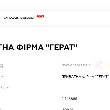
BETA
CAHEADER.PERSSEARCH
НА ФІРМА "ГЕРАТ"
riskFactors.title
0
0
me:
ПРИВАТНА ФІРМА "ГЕРАТ"
bType:
-
21746885
e:
11.09.96