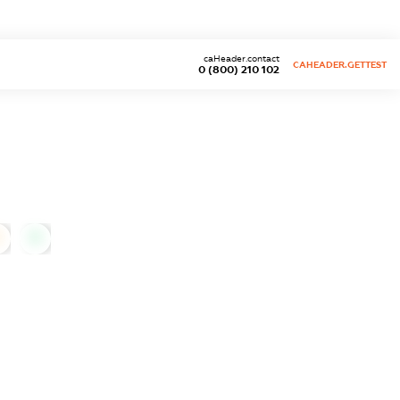
caHeader.contact
CAHEADER.GETTEST
0 (800) 210 102
0