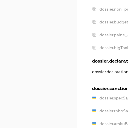
dossier.non_pr
dossier.budge
dossier.palne_
dossier.bigTa
dossier.declarat
dossier.declarati
dossier.sanctio
dossier.specS
dossier.rnboS
dossier.amkuB