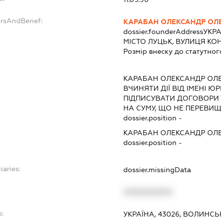
ersAndBenef:
КАРАБАН ОЛЕКСАНДР ОЛ
dossier.founderAddress
УКРА
МІСТО ЛУЦЬК, ВУЛИЦЯ КОН
Розмір внеску до статутног
КАРАБАН ОЛЕКСАНДР ОЛ
ВЧИНЯТИ ДІЇ ВІД ІМЕНІ Ю
ПІДПИСУВАТИ ДОГОВОРИ 
НА СУМУ, ЩО НЕ ПЕРЕВИЩУ
dossier.position -
КАРАБАН ОЛЕКСАНДР ОЛ
dossier.position -
iaries:
dossier.missingData
XXXXXXXXXX
s:
УКРАЇНА, 43026, ВОЛИНСЬ