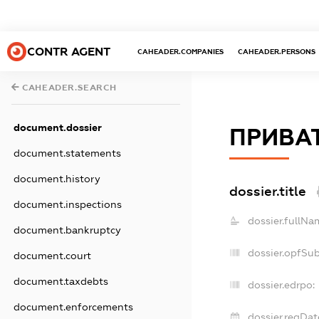
CONTR AGENT
CAHEADER.COMPANIES
CAHEADER.PERSONS
CAHEADER.SEARCH
document.dossier
ПРИВАТ
document.statements
document.history
dossier.title
document.inspections
dossier.fullNa
document.bankruptcy
dossier.opfSu
document.court
document.taxdebts
dossier.edrpo:
document.enforcements
dossier.regDat