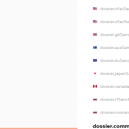
dossier.ofacSa
dossier.ofacN
dossier.gbSan
dossier.ausSa
dossier.euSan
dossier.japan
dossier.canad
dossier.rfSanc
dossier.russia
dossier.comme