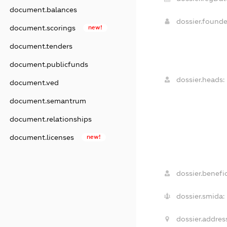
document.balances
dossier.found
document.scorings
new!
document.tenders
document.publicfunds
dossier.heads:
document.ved
document.semantrum
document.relationships
document.licenses
new!
dossier.benefic
dossier.smida:
dossier.addres