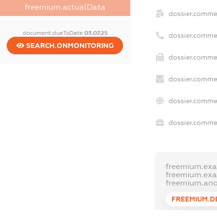
freemium.actualData
dossier.comme
document.dueToDate
03.07.25
dossier.comme
SEARCH.ONMONITORING
dossier.commer
dossier.commer
dossier.comme
dossier.commer
freemium.ex
freemium.ex
freemium.an
FREEMIUM.D