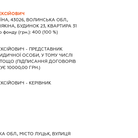
ЕКСІЙОВИЧ
ЇНА, 43026, ВОЛИНСЬКА ОБЛ.,
ЯКІНА, БУДИНОК 23, КВАРТИРА 31
о фонду (грн.):
400
(100 %)
ЕКСІЙОВИЧ
-
ПРЕДСТАВНИК
РИДИЧНОЇ ОСОБИ, У ТОМУ ЧИСЛІ
ТОЩО (ПІДПИСАННЯ ДОГОВОРІВ
Є 10000,00 ГРН.)
ЕКСІЙОВИЧ
-
КЕРІВНИК
КА ОБЛ., МІСТО ЛУЦЬК, ВУЛИЦЯ