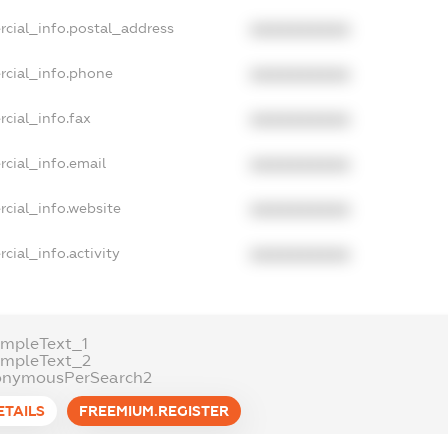
rcial_info.postal_address
XXXXXXXXXX
rcial_info.phone
XXXXXXXXXX
cial_info.fax
XXXXXXXXXX
cial_info.email
XXXXXXXXXX
rcial_info.website
XXXXXXXXXX
cial_info.activity
XXXXXXXXXX
ampleText_1
ampleText_2
onymousPerSearch2
ETAILS
FREEMIUM.REGISTER