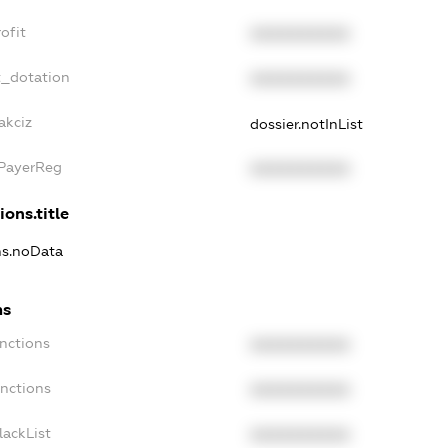
ofit
XXXXXXXXXX
t_dotation
XXXXXXXXXX
akciz
dossier.notInList
xPayerReg
XXXXXXXXXX
ions.title
ons.noData
ns
anctions
XXXXXXXXXX
anctions
XXXXXXXXXX
lackList
XXXXXXXXXX