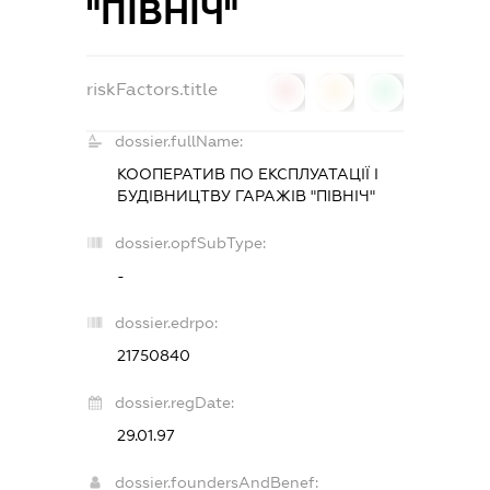
"ПІВНІЧ"
riskFactors.title
0
0
0
dossier.fullName:
КООПЕРАТИВ ПО ЕКСПЛУАТАЦІЇ І
БУДІВНИЦТВУ ГАРАЖІВ "ПІВНІЧ"
dossier.opfSubType:
-
dossier.edrpo:
21750840
dossier.regDate:
29.01.97
dossier.foundersAndBenef: