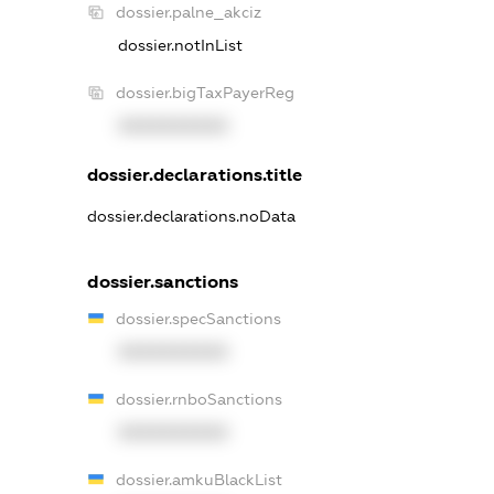
dossier.palne_akciz
dossier.notInList
dossier.bigTaxPayerReg
XXXXXXXXXX
dossier.declarations.title
dossier.declarations.noData
dossier.sanctions
dossier.specSanctions
XXXXXXXXXX
dossier.rnboSanctions
XXXXXXXXXX
dossier.amkuBlackList