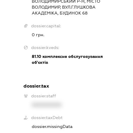
ВОЛОДИМИРСЬКИЙ Р-Н, МІСТО
ВОЛОДИМИР, ВУЛ.ГЛУШКОВА
АКАДЕМІКА, БУДИНОК 68
dossier.capital:
0 грн.
dossier.kveds:
81.10
комплексне обслуговування
об'єктів
dossier.tax
dossier.staff
XXXXXXXXXX
dossier.taxDebt
dossier.missingData