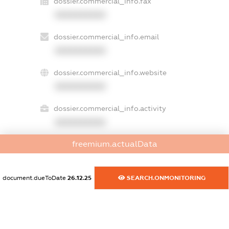
dossier.commercial_info.fax
XXXXXXXXXX
dossier.commercial_info.email
XXXXXXXXXX
dossier.commercial_info.website
XXXXXXXXXX
dossier.commercial_info.activity
XXXXXXXXXX
freemium.actualData
freemium.exampleText_1
freemium.exampleText_2
document.dueToDate
26.12.25
SEARCH.ONMONITORING
freemium.anonymousPerSearch2
FREEMIUM.DETAILS
FREEMIUM.REGISTER