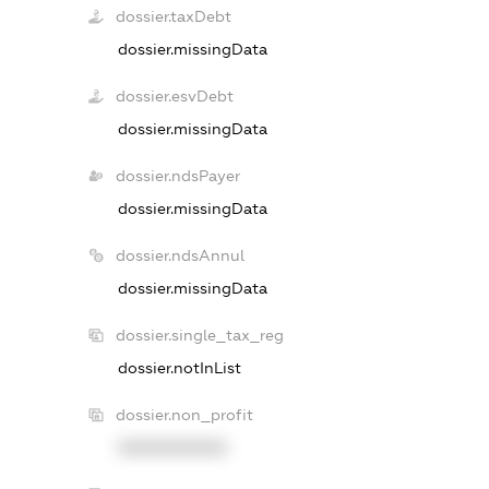
dossier.taxDebt
dossier.missingData
dossier.esvDebt
dossier.missingData
dossier.ndsPayer
dossier.missingData
dossier.ndsAnnul
dossier.missingData
dossier.single_tax_reg
dossier.notInList
dossier.non_profit
XXXXXXXXXX