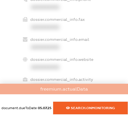
XXXXXXXXXX
dossier.commercial_info.fax
XXXXXXXXXX
dossier.commercial_info.email
XXXXXXXXXX
dossier.commercial_info.website
XXXXXXXXXX
dossier.commercial_info.activity
XXXXXXXXXX
freemium.actualData
document.dueToDate
05.07.25
SEARCH.ONMONITORING
freemium.exampleText_1
freemium.exampleText_2
freemium.anonymousPerSearch2