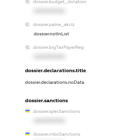
dossier.budget_dotation
XXXXXXXXXX
dossier.palne_akciz
dossier.notInList
dossier.bigTaxPayerReg
XXXXXXXXXX
dossier.declarations.title
dossier.declarations.noData
dossier.sanctions
dossier.specSanctions
XXXXXXXXXX
dossier.rnboSanctions