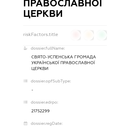
ПРАВОСЛАВНОЇ
ЦЕРКВИ
riskFactors.title
0
0
0
dossier.fullName:
СВЯТО-УСПЕНСЬКА ГРОМАДА
УКРАЇНСЬКОЇ ПРАВОСЛАВНОЇ
ЦЕРКВИ
dossier.opfSubType:
-
dossier.edrpo:
21752299
dossier.regDate: