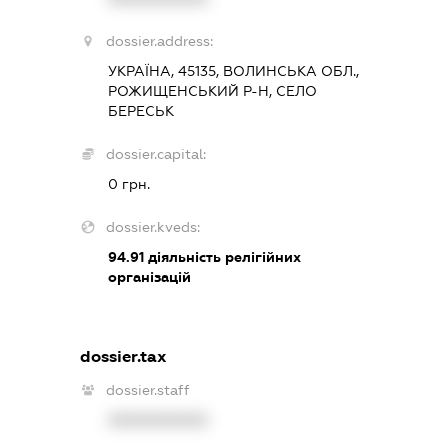
dossier.address:
УКРАЇНА, 45135, ВОЛИНСЬКА ОБЛ.,
РОЖИЩЕНСЬКИЙ Р-Н, СЕЛО
БЕРЕСЬК
dossier.capital:
0 грн.
dossier.kveds:
94.91
діяльність релігійних
організацій
dossier.tax
dossier.staff
XXXXXXXXXX