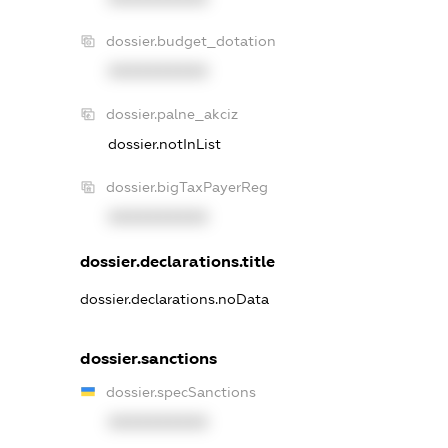
dossier.budget_dotation
XXXXXXXXXX
dossier.palne_akciz
dossier.notInList
dossier.bigTaxPayerReg
XXXXXXXXXX
dossier.declarations.title
dossier.declarations.noData
dossier.sanctions
dossier.specSanctions
XXXXXXXXXX