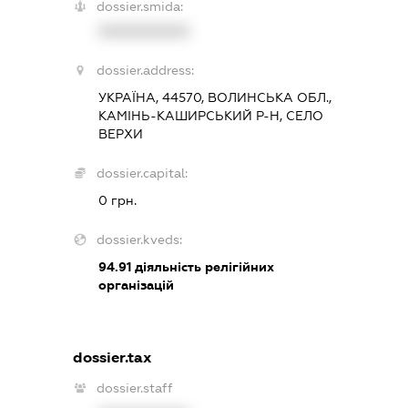
dossier.smida:
XXXXXXXXXX
dossier.address:
УКРАЇНА, 44570, ВОЛИНСЬКА ОБЛ.,
КАМІНЬ-КАШИРСЬКИЙ Р-Н, СЕЛО
ВЕРХИ
dossier.capital:
0 грн.
dossier.kveds:
94.91
діяльність релігійних
організацій
dossier.tax
dossier.staff