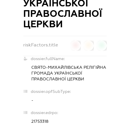
УКРАЇНСЬКОЇ
ПРАВОСЛАВНОЇ
ЦЕРКВИ
riskFactors.title
0
0
0
dossier.fullName:
СВЯТО-МИХАЙЛІВСЬКА РЕЛІГІЙНА
ГРОМАДА УКРАЇНСЬКОЇ
ПРАВОСЛАВНОЇ ЦЕРКВИ
dossier.opfSubType:
-
dossier.edrpo:
21753318