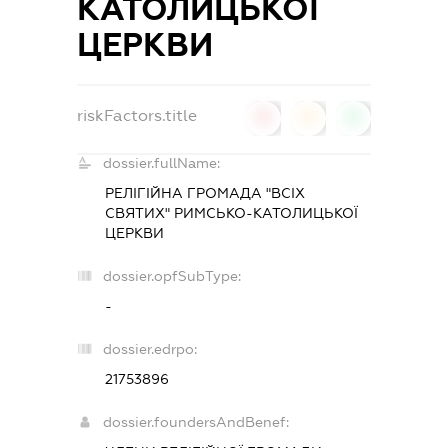
КАТОЛИЦЬКОЇ
ЦЕРКВИ
riskFactors.title
0
0
0
dossier.fullName:
РЕЛІГІЙНА ГРОМАДА "ВСІХ
СВЯТИХ" РИМСЬКО-КАТОЛИЦЬКОЇ
ЦЕРКВИ
dossier.opfSubType:
-
dossier.edrpo:
21753896
dossier.foundersAndBenef: