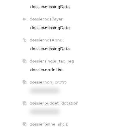
dossier.missingData
dossier.ndsPayer
dossier.missingData
dossier.ndsAnnul
dossier.missingData
dossier.single_tax_reg
dossier.notInList
dossier.non_profit
XXXXXXXXXX
dossier.budget_dotation
XXXXXXXXXX
dossier.palne_akciz