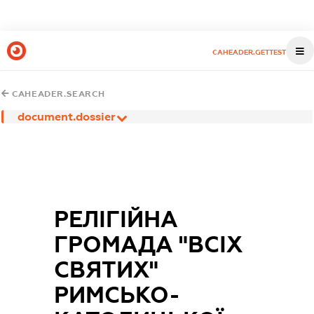
CAHEADER.GETTEST
CAHEADER.SEARCH
document.dossier
РЕЛІГІЙНА
ГРОМАДА "ВСІХ
СВЯТИХ"
РИМСЬКО-