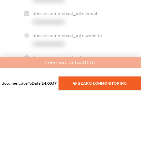
XXXXXXXXXX
dossier.commercial_info.email
XXXXXXXXXX
dossier.commercial_info.website
XXXXXXXXXX
dossier.commercial_info.activity
freemium.actualData
XXXXXXXXXX
document.dueToDate
24.03.17
SEARCH.ONMONITORING
freemium.exampleText_1
freemium.exampleText_2
freemium.anonymousPerSearch2
FREEMIUM.DETAILS
FREEMIUM.REGISTER