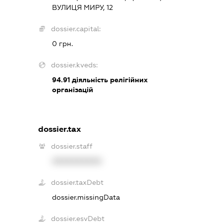
ВУЛИЦЯ МИРУ, 12
dossier.capital:
0 грн.
dossier.kveds:
94.91
діяльність релігійних
організацій
dossier.tax
dossier.staff
XXXXXXXXXX
dossier.taxDebt
dossier.missingData
dossier.esvDebt