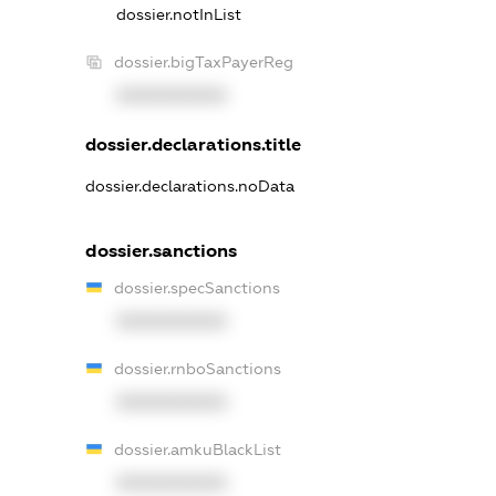
dossier.notInList
dossier.bigTaxPayerReg
XXXXXXXXXX
dossier.declarations.title
dossier.declarations.noData
dossier.sanctions
dossier.specSanctions
XXXXXXXXXX
dossier.rnboSanctions
XXXXXXXXXX
dossier.amkuBlackList
XXXXXXXXXX