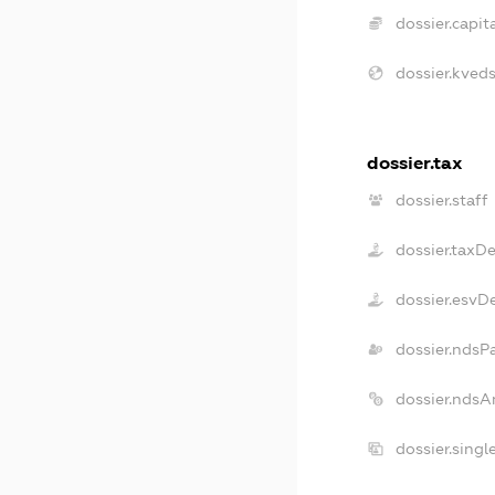
dossier.capita
dossier.kveds
dossier.tax
dossier.staff
dossier.taxD
dossier.esvD
dossier.ndsP
dossier.ndsA
dossier.sing