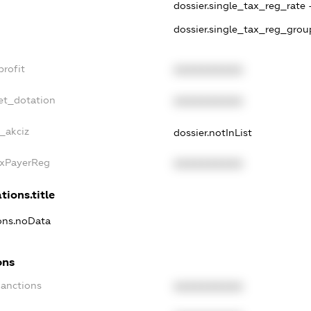
dossier.single_tax_reg_rate 
dossier.single_tax_reg_grou
profit
XXXXXXXXXX
et_dotation
XXXXXXXXXX
e_akciz
dossier.notInList
axPayerReg
XXXXXXXXXX
tions.title
ions.noData
ons
Sanctions
XXXXXXXXXX