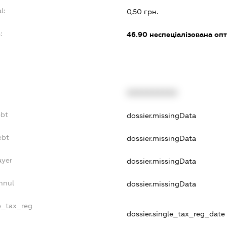
l:
0,50 грн.
:
46.90
неспеціалізована опт
XXXXXXXXXX
ebt
dossier.missingData
ebt
dossier.missingData
ayer
dossier.missingData
nnul
dossier.missingData
le_tax_reg
dossier.single_tax_reg_date -