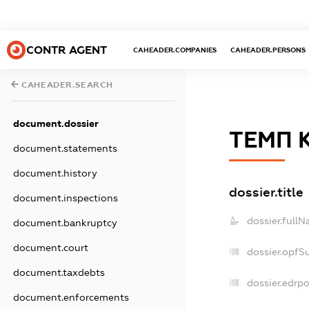
CONTR AGENT
CAHEADER.COMPANIES
CAHEADER.PERSONS
CAHEADER.SEARCH
document.dossier
ТЕМП 
document.statements
document.history
dossier.title
document.inspections
dossier.fullN
document.bankruptcy
document.court
dossier.opfS
document.taxdebts
dossier.edrpo
document.enforcements