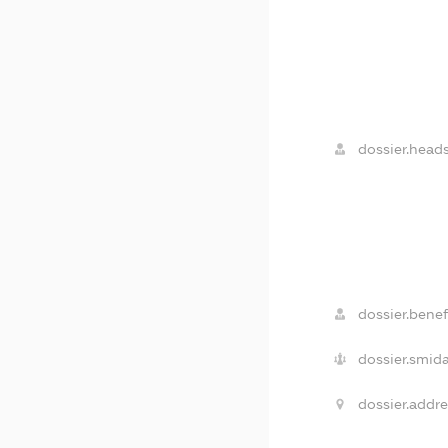
dossier.heads
dossier.benefi
dossier.smida
dossier.addre