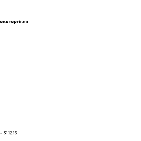
ова торгівля
 31.12.15