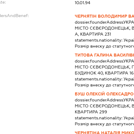
te:
10.01.94
dersAndBenef:
ЧЕРНЯТІН ВОЛОДИМИР В
dossier.founderAddress
УКРА
МІСТО СЄВЄРОДОНЕЦЬК, В
А, КВАРТИРА 231
statements.nationality:
Укра
Розмір внеску до статутног
ТИТОВА ГАЛИНА ВАСИЛІВ
dossier.founderAddress
УКРА
МІСТО СЄВЄРОДОНЕЦЬК, 
БУДИНОК 40, КВАРТИРА 1
statements.nationality:
Укра
Розмір внеску до статутног
БУШ ОЛЕКСІЙ ОЛЕКСАДР
dossier.founderAddress
УКРА
МІСТО СЄВЄРОДОНЕЦЬК, В
КВАРТИРА 299
statements.nationality:
Укра
Розмір внеску до статутног
ЧЕРНЯТІНА НАТАЛІЯ МИК