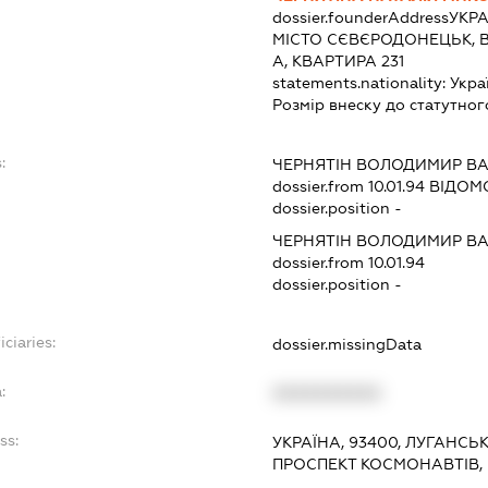
dossier.founderAddress
УКРА
МІСТО СЄВЄРОДОНЕЦЬК, В
А, КВАРТИРА 231
statements.nationality:
Укра
Розмір внеску до статутног
:
ЧЕРНЯТІН ВОЛОДИМИР В
dossier.from 10.01.94
ВІДОМО
dossier.position -
ЧЕРНЯТІН ВОЛОДИМИР В
dossier.from 10.01.94
dossier.position -
ciaries:
dossier.missingData
:
XXXXXXXXXX
ss:
УКРАЇНА, 93400, ЛУГАНСЬ
ПРОСПЕКТ КОСМОНАВТІВ, 