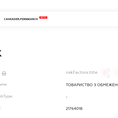
BETA
CAHEADER.PERSSEARCH
К
riskFactors.title
0
ame:
ТОВАРИСТВО З ОБМЕЖЕНО
ubType:
-
:
21764018