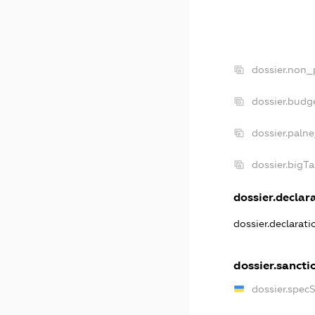
dossier.non_
dossier.budg
dossier.paln
dossier.bigT
dossier.declara
dossier.declarat
dossier.sancti
dossier.spec