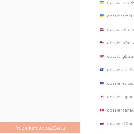
dossier.rnbo
dossier.amku
dossier.ofac
dossier.ofa
dossier.gbSa
dossier.ausS
dossier.euSa
dossier.japa
dossier.cana
dossier.rfSan
freemium.actualData