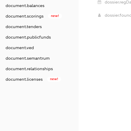
dossier.regDa
document.balances
dossier.foun
document.scorings
new!
document.tenders
document.publicfunds
document.ved
document.semantrum
document.relationships
document.licenses
new!