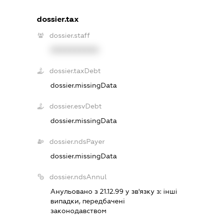
dossier.tax
dossier.staff
XXXXXXXXXX
dossier.taxDebt
dossier.missingData
dossier.esvDebt
dossier.missingData
dossier.ndsPayer
dossier.missingData
dossier.ndsAnnul
Анульовано з 21.12.99 у зв'язку з:
iншi
випадки, передбаченi
законодавством