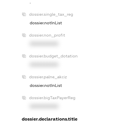
.
dossier.single_tax_reg
dossier.notInList
dossier.non_profit
XXXXXXXXXX
dossier.budget_dotation
XXXXXXXXXX
dossier.palne_akciz
dossier.notInList
dossier.bigTaxPayerReg
XXXXXXXXXX
dossier.declarations.title