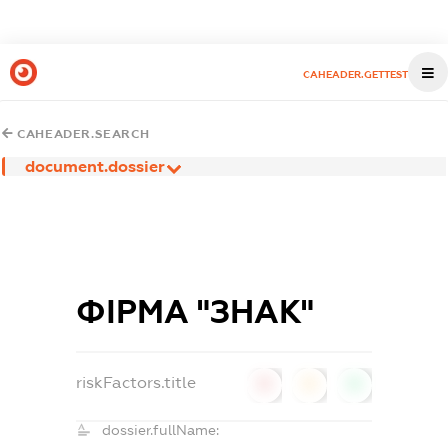
CAHEADER.GETTEST
CAHEADER.SEARCH
document.dossier
ФІРМА "ЗНАК"
riskFactors.title
0
0
0
dossier.fullName: