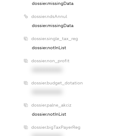
dossier.missingData
dossier.ndsAnnul
dossier.missingData
dossier.single_tax_reg
dossier.notInList
dossier.non_profit
XXXXXXXXXX
dossier.budget_dotation
XXXXXXXXXX
dossier.palne_akciz
dossier.notInList
dossier.bigTaxPayerReg