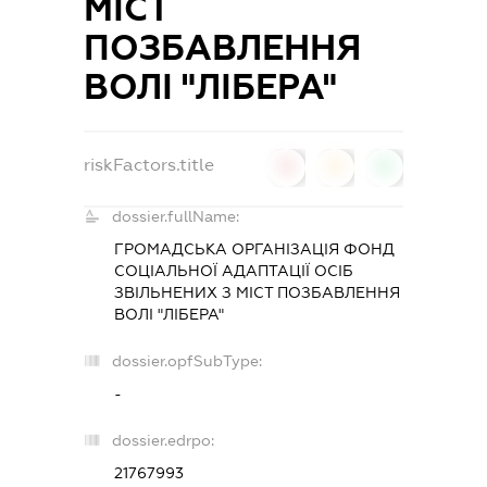
МІСТ
ПОЗБАВЛЕННЯ
ВОЛІ "ЛІБЕРА"
riskFactors.title
0
0
0
dossier.fullName:
ГРОМАДСЬКА ОРГАНІЗАЦІЯ ФОНД
СОЦІАЛЬНОЇ АДАПТАЦІЇ ОСІБ
ЗВІЛЬНЕНИХ З МІСТ ПОЗБАВЛЕННЯ
ВОЛІ "ЛІБЕРА"
dossier.opfSubType:
-
dossier.edrpo:
21767993