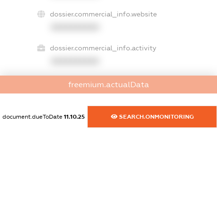
dossier.commercial_info.website
XXXXXXXXXX
dossier.commercial_info.activity
XXXXXXXXXX
freemium.actualData
freemium.exampleText_1
freemium.exampleText_2
document.dueToDate
11.10.25
SEARCH.ONMONITORING
freemium.anonymousPerSearch2
FREEMIUM.DETAILS
FREEMIUM.REGISTER