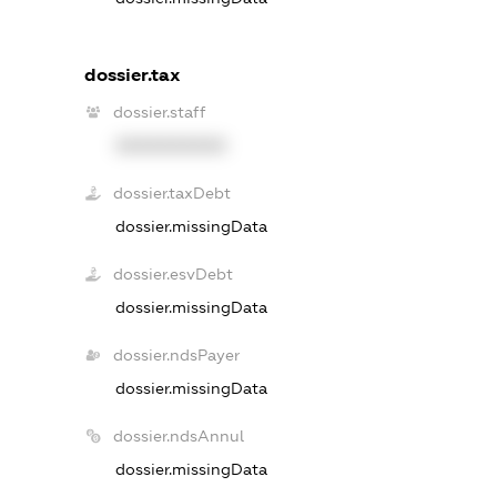
dossier.tax
dossier.staff
XXXXXXXXXX
dossier.taxDebt
dossier.missingData
dossier.esvDebt
dossier.missingData
dossier.ndsPayer
dossier.missingData
dossier.ndsAnnul
dossier.missingData