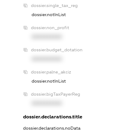
dossier.single_tax_reg
dossier.notInList
dossier.non_profit
XXXXXXXXXX
dossier.budget_dotation
XXXXXXXXXX
dossier.palne_akciz
dossier.notInList
dossier.bigTaxPayerReg
XXXXXXXXXX
dossier.declarations.title
dossier.declarations.noData