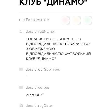
КЛУБ "ДИНАМО"
riskFactors.title
0
0
0
dossier.fullName:
ТОВАРИСТВО З ОБМЕЖЕНОЮ
ВІДПОВІДАЛЬНІСТЮ ТОВАРИСТВО
З ОБМЕЖЕНОЮ
ВІДПОВІДАЛЬНІСТЮ ФУТБОЛЬНИЙ
КЛУБ "ДИНАМО"
dossier.opfSubType:
-
dossier.edrpo:
21770067
dossier.regDate: