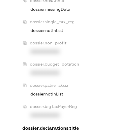
dossier.ndsAnnul
dossier.missingData
dossier.single_tax_reg
dossier.notInList
dossier.non_profit
XXXXXXXXXX
dossier.budget_dotation
XXXXXXXXXX
dossier.palne_akciz
dossier.notInList
dossier.bigTaxPayerReg
XXXXXXXXXX
dossier.declarations.title