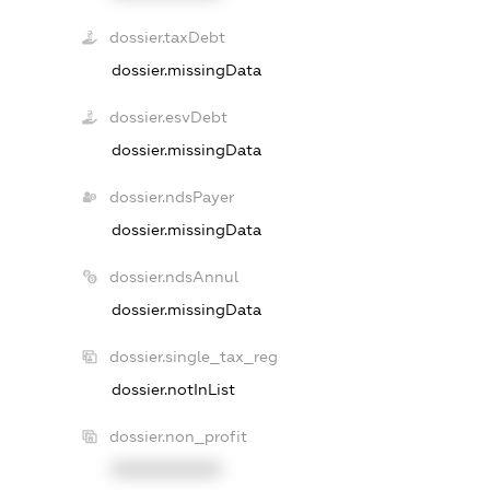
dossier.taxDebt
dossier.missingData
dossier.esvDebt
dossier.missingData
dossier.ndsPayer
dossier.missingData
dossier.ndsAnnul
dossier.missingData
dossier.single_tax_reg
dossier.notInList
dossier.non_profit
XXXXXXXXXX