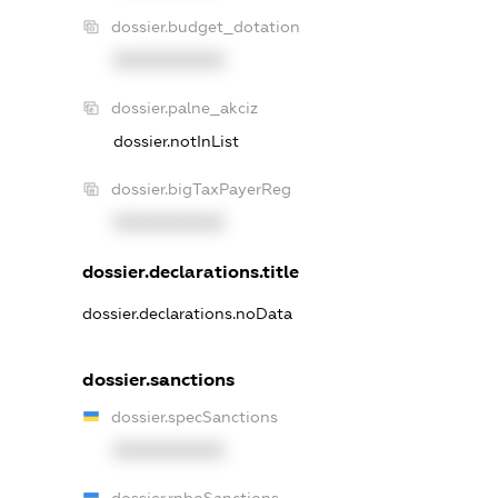
dossier.budget_dotation
XXXXXXXXXX
dossier.palne_akciz
dossier.notInList
dossier.bigTaxPayerReg
XXXXXXXXXX
dossier.declarations.title
dossier.declarations.noData
dossier.sanctions
dossier.specSanctions
XXXXXXXXXX
dossier.rnboSanctions