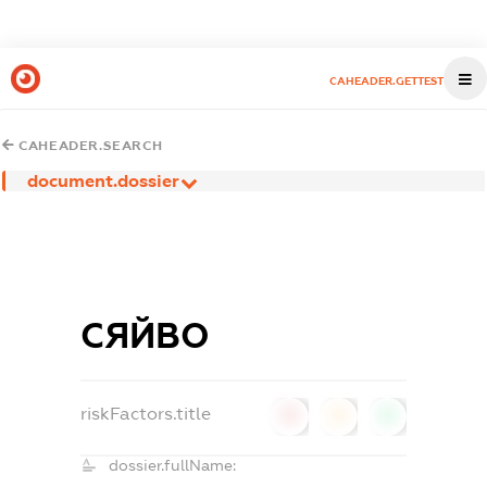
CAHEADER.GETTEST
CAHEADER.SEARCH
document.dossier
СЯЙВО
riskFactors.title
0
0
0
dossier.fullName: