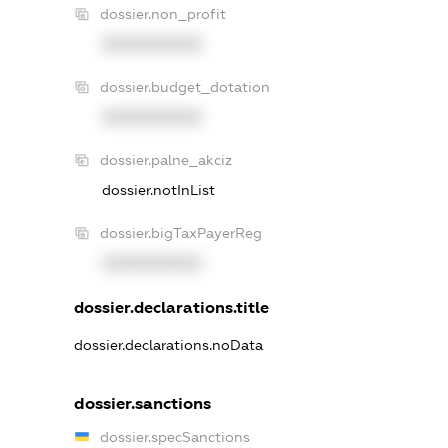
dossier.non_profit
XXXXXXXXXX
dossier.budget_dotation
XXXXXXXXXX
dossier.palne_akciz
dossier.notInList
dossier.bigTaxPayerReg
XXXXXXXXXX
dossier.declarations.title
dossier.declarations.noData
dossier.sanctions
dossier.specSanctions