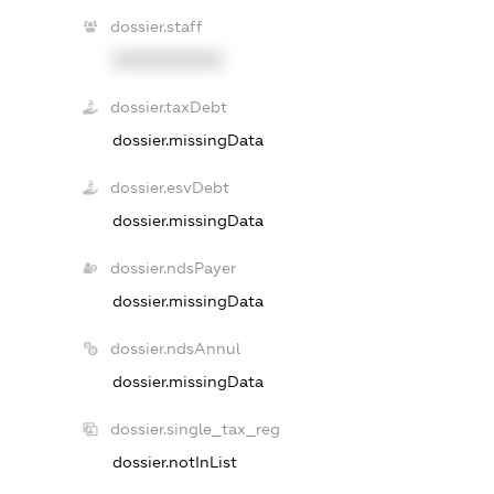
dossier.staff
XXXXXXXXXX
dossier.taxDebt
dossier.missingData
dossier.esvDebt
dossier.missingData
dossier.ndsPayer
dossier.missingData
dossier.ndsAnnul
dossier.missingData
dossier.single_tax_reg
dossier.notInList