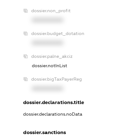
dossier.non_profit
XXXXXXXXXX
dossier.budget_dotation
XXXXXXXXXX
dossier.palne_akciz
dossier.notInList
dossier.bigTaxPayerReg
XXXXXXXXXX
dossier.declarations.title
dossier.declarations.noData
dossier.sanctions