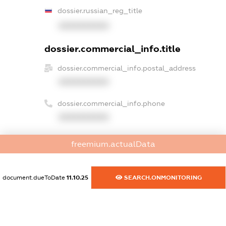
dossier.russian_reg_title
XXXXXXXXXX
dossier.commercial_info.title
dossier.commercial_info.postal_address
XXXXXXXXXX
dossier.commercial_info.phone
XXXXXXXXXX
dossier.commercial_info.fax
freemium.actualData
XXXXXXXXXX
dossier.commercial_info.email
document.dueToDate
11.10.25
SEARCH.ONMONITORING
XXXXXXXXXX
dossier.commercial_info.website
XXXXXXXXXX