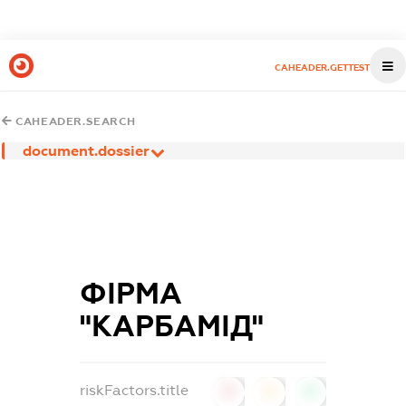
CAHEADER.GETTEST
CAHEADER.SEARCH
document.dossier
ФІРМА
"КАРБАМІД"
riskFactors.title
0
0
0