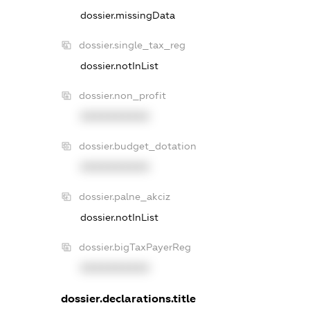
dossier.missingData
dossier.single_tax_reg
dossier.notInList
dossier.non_profit
XXXXXXXXXX
dossier.budget_dotation
XXXXXXXXXX
dossier.palne_akciz
dossier.notInList
dossier.bigTaxPayerReg
XXXXXXXXXX
dossier.declarations.title