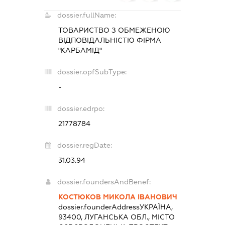
dossier.fullName:
ТОВАРИСТВО З ОБМЕЖЕНОЮ
ВІДПОВІДАЛЬНІСТЮ ФІРМА
"КАРБАМІД"
dossier.opfSubType:
-
dossier.edrpo:
21778784
dossier.regDate:
31.03.94
dossier.foundersAndBenef:
КОСТЮКОВ МИКОЛА ІВАНОВИЧ
dossier.founderAddress
УКРАЇНА,
93400, ЛУГАНСЬКА ОБЛ., МІСТО