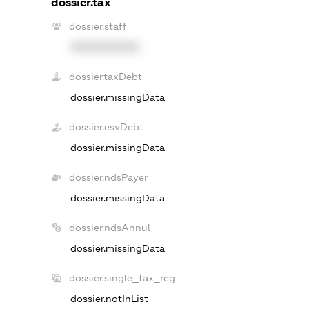
dossier.tax
dossier.staff
XXXXXXXXXX
dossier.taxDebt
dossier.missingData
dossier.esvDebt
dossier.missingData
dossier.ndsPayer
dossier.missingData
dossier.ndsAnnul
dossier.missingData
dossier.single_tax_reg
dossier.notInList