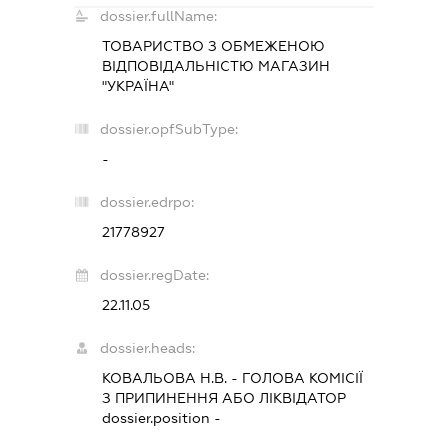
dossier.fullName:
ТОВАРИСТВО З ОБМЕЖЕНОЮ
ВІДПОВІДАЛЬНІСТЮ МАГАЗИН
"УКРАЇНА"
dossier.opfSubType:
-
dossier.edrpo:
21778927
dossier.regDate:
22.11.05
dossier.heads:
КОВАЛЬОВА Н.В.
-
ГОЛОВА КОМІСІЇ
З ПРИПИНЕННЯ АБО ЛІКВІДАТОР
dossier.position -