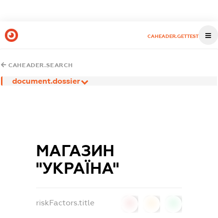
CAHEADER.GETTEST
CAHEADER.SEARCH
document.dossier
МАГАЗИН
"УКРАЇНА"
riskFactors.title
0
0
0