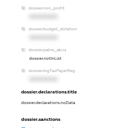
dossier.non_profit
XXXXXXXXXX
dossier.budget_dotation
XXXXXXXXXX
dossier.palne_akciz
dossier.notInList
dossier.bigTaxPayerReg
XXXXXXXXXX
dossier.declarations.title
dossier.declarations.noData
dossier.sanctions