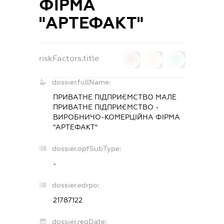
ФІРМА
"АРТЕФАКТ"
riskFactors.title
0
0
0
dossier.fullName:
ПРИВАТНЕ ПІДПРИЄМСТВО МАЛЕ
ПРИВАТНЕ ПІДПРИЄМСТВО -
ВИРОБНИЧО-КОМЕРЦІЙНА ФІРМА
"АРТЕФАКТ"
dossier.opfSubType:
-
dossier.edrpo:
21787122
dossier.regDate: