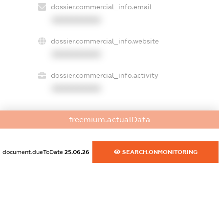
dossier.commercial_info.email
XXXXXXXXXX
dossier.commercial_info.website
XXXXXXXXXX
dossier.commercial_info.activity
XXXXXXXXXX
freemium.actualData
freemium.exampleText_1
freemium.exampleText_2
freemium.anonymousPerSearch2
document.dueToDate
25.06.26
SEARCH.ONMONITORING
FREEMIUM.DETAILS
FREEMIUM.REGISTER