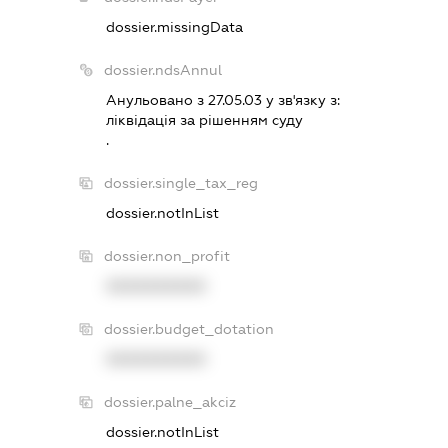
dossier.missingData
dossier.ndsAnnul
Анульовано з 27.05.03 у зв'язку з:
лiквiдацiя за рiшенням суду
.
dossier.single_tax_reg
dossier.notInList
dossier.non_profit
XXXXXXXXXX
dossier.budget_dotation
XXXXXXXXXX
dossier.palne_akciz
dossier.notInList