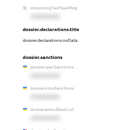
dossier.bigTaxPayerReg
XXXXXXXXXX
dossier.declarations.title
dossier.declarations.noData
dossier.sanctions
dossier.specSanctions
XXXXXXXXXX
dossier.rnboSanctions
XXXXXXXXXX
dossier.amkuBlackList
XXXXXXXXXX