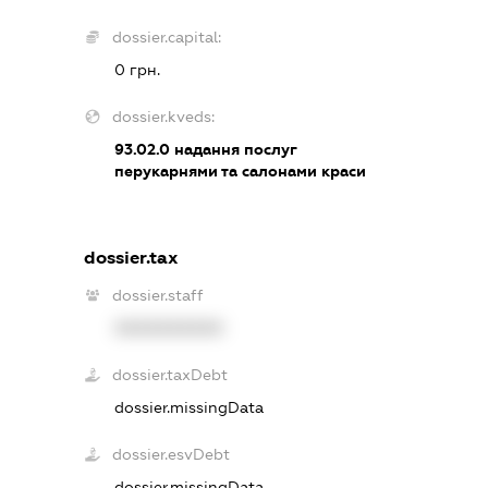
dossier.capital:
0 грн.
dossier.kveds:
93.02.0
надання послуг
перукарнями та салонами краси
dossier.tax
dossier.staff
XXXXXXXXXX
dossier.taxDebt
dossier.missingData
dossier.esvDebt
dossier.missingData