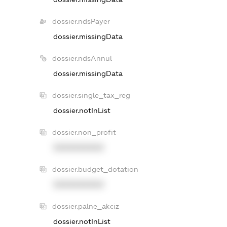
dossier.ndsPayer
dossier.missingData
dossier.ndsAnnul
dossier.missingData
dossier.single_tax_reg
dossier.notInList
dossier.non_profit
XXXXXXXXXX
dossier.budget_dotation
XXXXXXXXXX
dossier.palne_akciz
dossier.notInList