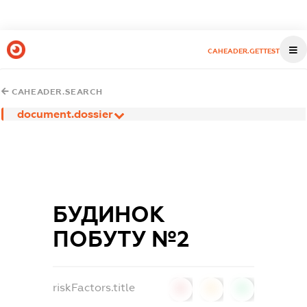
CAHEADER.GETTEST
CAHEADER.SEARCH
document.dossier
БУДИНОК
ПОБУТУ №2
riskFactors.title
0
0
0