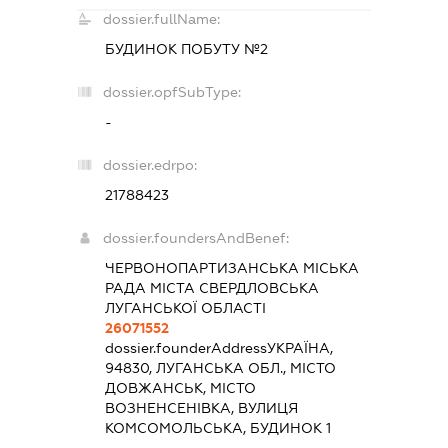
dossier.fullName:
БУДИНОК ПОБУТУ №2
dossier.opfSubType:
-
dossier.edrpo:
21788423
dossier.foundersAndBenef:
ЧЕРВОНОПАРТИЗАНСЬКА МІСЬКА
РАДА МІСТА СВЕРДЛОВСЬКА
ЛУГАНСЬКОЇ ОБЛАСТІ
26071552
dossier.founderAddress
УКРАЇНА,
94830, ЛУГАНСЬКА ОБЛ., МІСТО
ДОВЖАНСЬК, МІСТО
ВОЗНЕНСЕНІВКА, ВУЛИЦЯ
КОМСОМОЛЬСЬКА, БУДИНОК 1