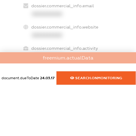
dossier.commercial_info.email
XXXXXXXXXX
dossier.commercial_info.website
XXXXXXXXXX
dossier.commercial_info.activity
XXXXXXXXXX
freemium.actualData
document.dueToDate
24.03.17
SEARCH.ONMONITORING
freemium.exampleText_1
freemium.exampleText_2
freemium.anonymousPerSearch2
FREEMIUM.DETAILS
FREEMIUM.REGISTER