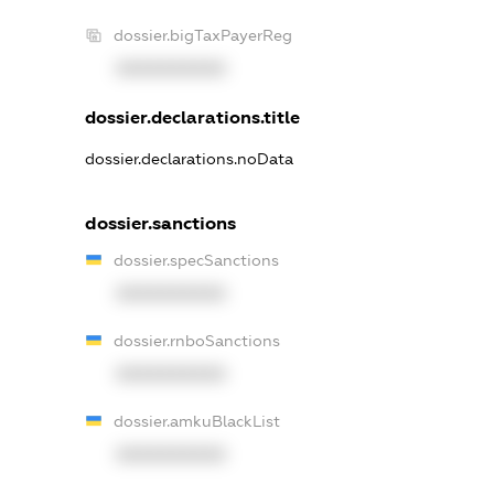
dossier.bigTaxPayerReg
XXXXXXXXXX
dossier.declarations.title
dossier.declarations.noData
dossier.sanctions
dossier.specSanctions
XXXXXXXXXX
dossier.rnboSanctions
XXXXXXXXXX
dossier.amkuBlackList
XXXXXXXXXX