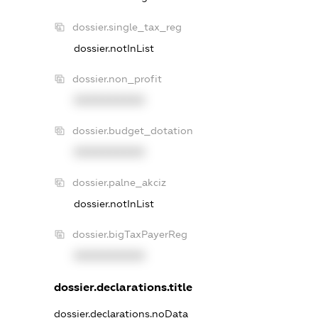
dossier.single_tax_reg
dossier.notInList
dossier.non_profit
XXXXXXXXXX
dossier.budget_dotation
XXXXXXXXXX
dossier.palne_akciz
dossier.notInList
dossier.bigTaxPayerReg
XXXXXXXXXX
dossier.declarations.title
dossier.declarations.noData