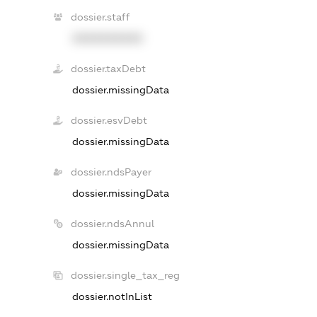
dossier.staff
XXXXXXXXXX
dossier.taxDebt
dossier.missingData
dossier.esvDebt
dossier.missingData
dossier.ndsPayer
dossier.missingData
dossier.ndsAnnul
dossier.missingData
dossier.single_tax_reg
dossier.notInList