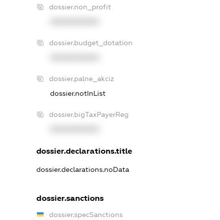
dossier.non_profit
XXXXXXXXXX
dossier.budget_dotation
XXXXXXXXXX
dossier.palne_akciz
dossier.notInList
dossier.bigTaxPayerReg
XXXXXXXXXX
dossier.declarations.title
dossier.declarations.noData
dossier.sanctions
dossier.specSanctions