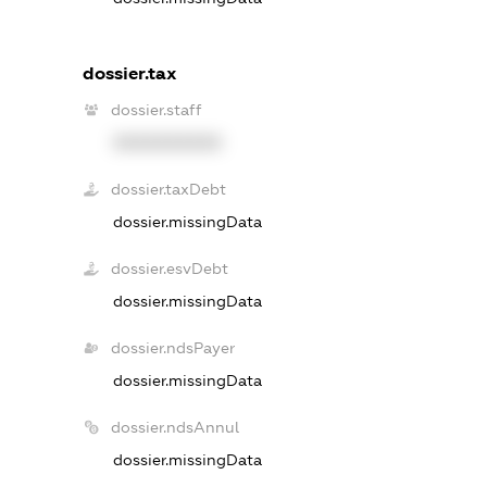
dossier.tax
dossier.staff
XXXXXXXXXX
dossier.taxDebt
dossier.missingData
dossier.esvDebt
dossier.missingData
dossier.ndsPayer
dossier.missingData
dossier.ndsAnnul
dossier.missingData