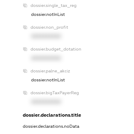
dossier.single_tax_reg
dossier.notInList
dossier.non_profit
XXXXXXXXXX
dossier.budget_dotation
XXXXXXXXXX
dossier.palne_akciz
dossier.notInList
dossier.bigTaxPayerReg
XXXXXXXXXX
dossier.declarations.title
dossier.declarations.noData