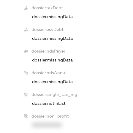
dossier.taxDebt
dossier.missingData
dossier.esvDebt
dossier.missingData
dossier.ndsPayer
dossier.missingData
dossier.ndsAnnul
dossier.missingData
dossier.single_tax_reg
dossier.notInList
dossier.non_profit
XXXXXXXXXX