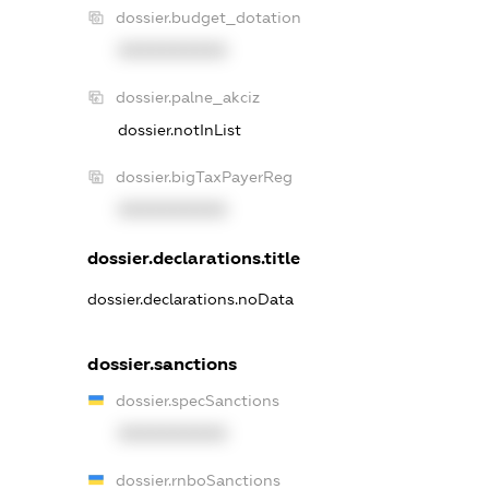
dossier.budget_dotation
XXXXXXXXXX
dossier.palne_akciz
dossier.notInList
dossier.bigTaxPayerReg
XXXXXXXXXX
dossier.declarations.title
dossier.declarations.noData
dossier.sanctions
dossier.specSanctions
XXXXXXXXXX
dossier.rnboSanctions