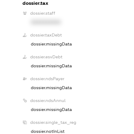
dossier.tax
dossier.staff
XXXXXXXXXX
dossier.taxDebt
dossier.missingData
dossier.esvDebt
dossier.missingData
dossier.ndsPayer
dossier.missingData
dossier.ndsAnnul
dossier.missingData
dossier.single_tax_reg
dossier.notInList