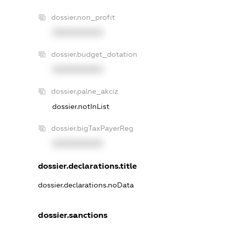
dossier.non_profit
XXXXXXXXXX
dossier.budget_dotation
XXXXXXXXXX
dossier.palne_akciz
dossier.notInList
dossier.bigTaxPayerReg
XXXXXXXXXX
dossier.declarations.title
dossier.declarations.noData
dossier.sanctions