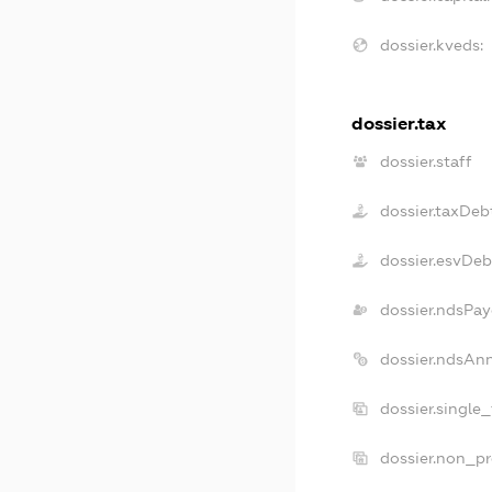
dossier.kveds:
dossier.tax
dossier.staff
dossier.taxDeb
dossier.esvDeb
dossier.ndsPay
dossier.ndsAn
dossier.single
dossier.non_pr