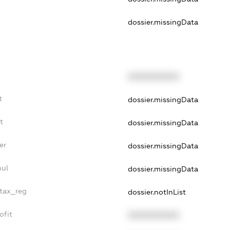
dossier.missingData
XXXXXXXXXX
t
dossier.missingData
t
dossier.missingData
er
dossier.missingData
nul
dossier.missingData
_tax_reg
dossier.notInList
ofit
XXXXXXXXXX