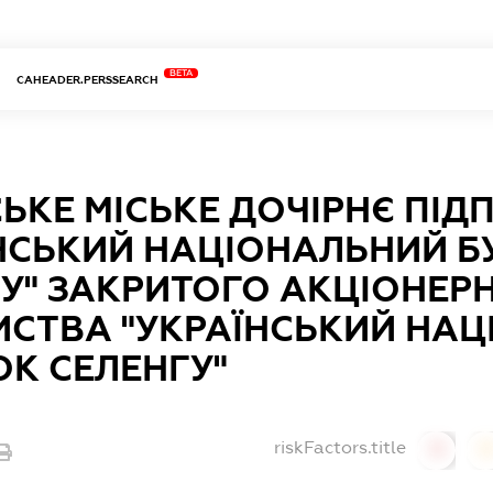
BETA
CAHEADER.PERSSEARCH
ЬКЕ МІСЬКЕ ДОЧІРНЄ ПІ
ЇНСЬКИЙ НАЦІОНАЛЬНИЙ 
У" ЗАКРИТОГО АКЦІОНЕР
ИСТВА "УКРАЇНСЬКИЙ НА
К СЕЛЕНГУ"
riskFactors.title
0
0