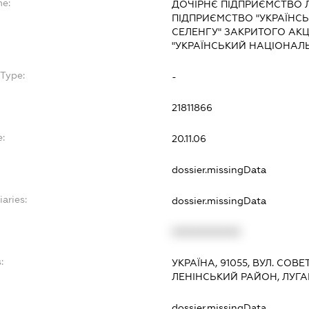
me:
ДОЧІРНЄ ПІДПРИЄМСТВО 
ПІДПРИЄМСТВО "УКРАЇНС
СЕЛЕНГУ" ЗАКРИТОГО АК
"УКРАЇНСЬКИЙ НАЦІОНАЛ
bType:
-
21811866
e:
20.11.06
dossier.missingData
iaries:
dossier.missingData
XXXXXXXXXX
:
УКРАЇНА, 91055, ВУЛ. СОВЕТ
ЛЕНІНСЬКИЙ РАЙОН, ЛУГ
dossier.missingData