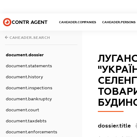
CONTR AGENT
CAHEADER.COMPANIES
CAHEADER.PERSONS
CAHEADER.SEARCH
document.dossier
ЛУГАНС
document.statements
"УКРА
document.history
СЕЛЕНГ
document.inspections
ТОВАР
document.bankruptcy
БУДИНО
document.court
document.taxdebts
dossier.title
document.enforcements