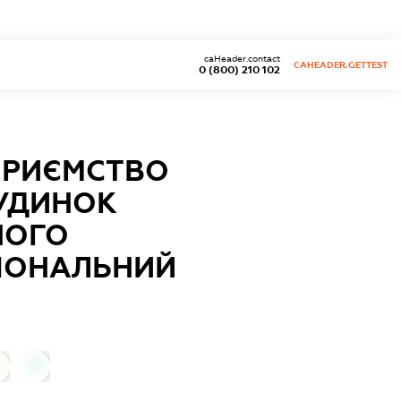
caHeader.contact
CAHEADER.GETTEST
0 (800) 210 102
ДПРИЄМСТВО
БУДИНОК
НОГО
ЦІОНАЛЬНИЙ
0