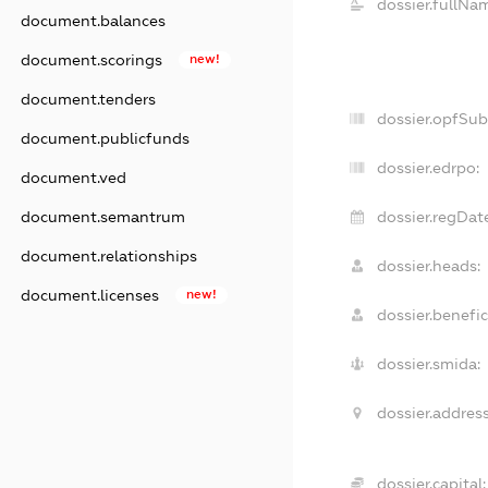
dossier.fullNa
document.balances
document.scorings
new!
document.tenders
dossier.opfSu
document.publicfunds
dossier.edrpo:
document.ved
document.semantrum
dossier.regDat
document.relationships
dossier.heads:
document.licenses
new!
dossier.benefic
dossier.smida:
dossier.address
dossier.capital: