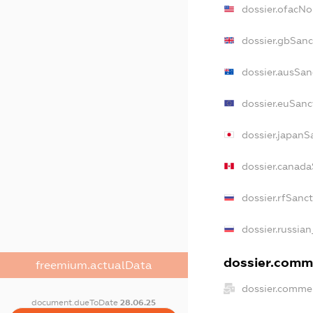
dossier.ofacN
dossier.gbSanc
dossier.ausSan
dossier.euSanc
dossier.japanS
dossier.canad
dossier.rfSanc
dossier.russian
dossier.comme
freemium.actualData
dossier.commer
document.dueToDate
28.06.25