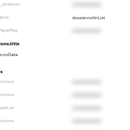
t_dotation
XXXXXXXXXX
akciz
dossier.notInList
xPayerReg
XXXXXXXXXX
ons.title
ns.noData
ns
nctions
XXXXXXXXXX
nctions
XXXXXXXXXX
ackList
XXXXXXXXXX
nctions
XXXXXXXXXX