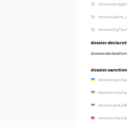
dossier.budge
dossier.palne_
dossier.bigTa
dossier.declarati
dossier.declaratio
dossier.sanctio
dossier.specSa
dossier.rnboSa
dossier.amkuBl
dossier.ofacSa