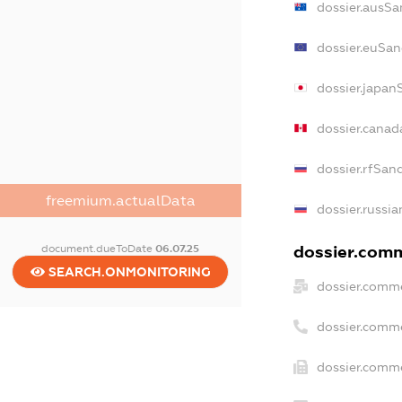
dossier.ausSa
dossier.euSan
dossier.japan
dossier.cana
dossier.rfSan
freemium.actualData
dossier.russia
document.dueToDate
06.07.25
dossier.comm
SEARCH.ONMONITORING
dossier.comme
dossier.comm
dossier.comme