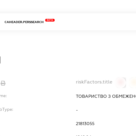
BETA
CAHEADER.PERSSEARCH
Я
riskFactors.title
0
ame:
ТОВАРИСТВО З ОБМЕЖЕНО
bType:
-
21813055