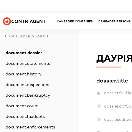
CONTR AGENT
CAHEADER.COMPANIES
CAHEADER.PERSONS
CAHEADER.SEARCH
document.dossier
ДАУРІ
document.statements
document.history
dossier.title
document.inspections
dossier.fullN
document.bankruptcy
document.court
dossier.opfSu
document.taxdebts
dossier.edrpo:
document.enforcements