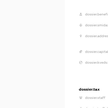
dossier.benefi
dossier.smida
dossier.addres
dossier.capital
dossier.kveds:
dossier.tax
dossier.staff