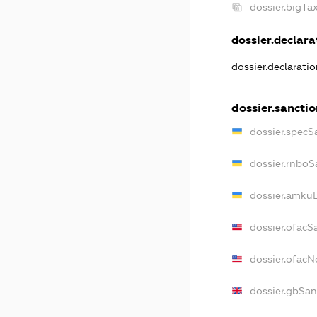
dossier.bigT
dossier.declarat
dossier.declarati
dossier.sancti
dossier.specS
dossier.rnboS
dossier.amkuB
dossier.ofacS
dossier.ofac
dossier.gbSan