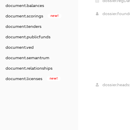
dossier.regDa
document.balances
dossier.foun
document.scorings
new!
document.tenders
document.publicfunds
document.ved
document.semantrum
document.relationships
document.licenses
new!
dossier.heads