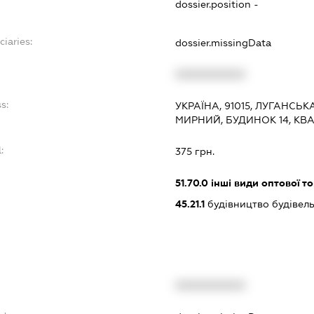
dossier.position -
ciaries:
dossier.missingData
:
XXXXXXXXXX
s:
УКРАЇНА, 91015, ЛУГАНСЬК
МИРНИЙ, БУДИНОК 14, КВ
:
375 грн.
51.70.0
інші види оптової то
45.21.1
будівництво будівел
XXXXXXXXXX