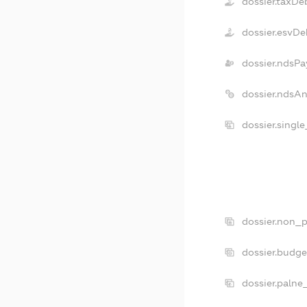
dossier.taxDe
dossier.esvDe
dossier.ndsPa
dossier.ndsA
dossier.singl
dossier.non_p
dossier.budg
dossier.palne