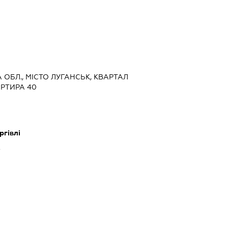
А ОБЛ., МІСТО ЛУГАНСЬК, КВАРТАЛ
АРТИРА 40
ргівлі
ь