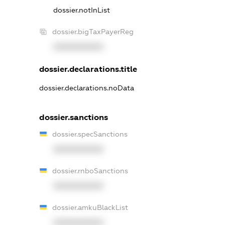
dossier.notInList
dossier.bigTaxPayerReg
XXXXXXXXXX
dossier.declarations.title
dossier.declarations.noData
dossier.sanctions
dossier.specSanctions
XXXXXXXXXX
dossier.rnboSanctions
XXXXXXXXXX
dossier.amkuBlackList
XXXXXXXXXX