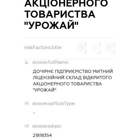
АКЦІОНЕРНОГО
ТОВАРИСТВА
"УРОЖАЙ"
riskFactors.title
0
0
0
dossier.fullName:
ДОЧІРНЄ ПІДПРИЄМСТВО МИТНИЙ
ЛІЦЕНЗІЙНИЙ СКЛАД ВІДКРИТОГО
АКЦІОНЕРНОГО ТОВАРИСТВА
"УРОЖАЙ"
dossier.opfSubType:
-
dossier.edrpo:
21818354