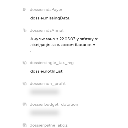
dossier.ndsPayer
dossier.missingData
dossier.ndsAnnul
Анульовано з 22.05.03 у зв'язку з:
лiквiдацiя за власним бажанням
.
dossier.single_tax_reg
dossier.notInList
dossier.non_profit
XXXXXXXXXX
dossier.budget_dotation
XXXXXXXXXX
dossier.palne_akciz