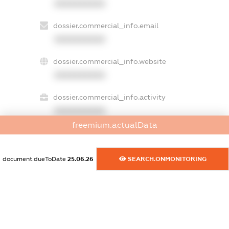
XXXXXXXXXX
dossier.commercial_info.email
XXXXXXXXXX
dossier.commercial_info.website
XXXXXXXXXX
dossier.commercial_info.activity
XXXXXXXXXX
freemium.actualData
freemium.exampleText_1
document.dueToDate
25.06.26
SEARCH.ONMONITORING
freemium.exampleText_2
freemium.anonymousPerSearch2
FREEMIUM.DETAILS
FREEMIUM.REGISTER