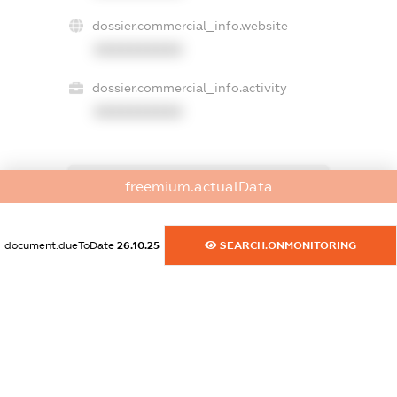
dossier.commercial_info.website
XXXXXXXXXX
dossier.commercial_info.activity
XXXXXXXXXX
freemium.actualData
freemium.exampleText_1
freemium.exampleText_2
freemium.anonymousPerSearch2
document.dueToDate
26.10.25
SEARCH.ONMONITORING
FREEMIUM.DETAILS
FREEMIUM.REGISTER