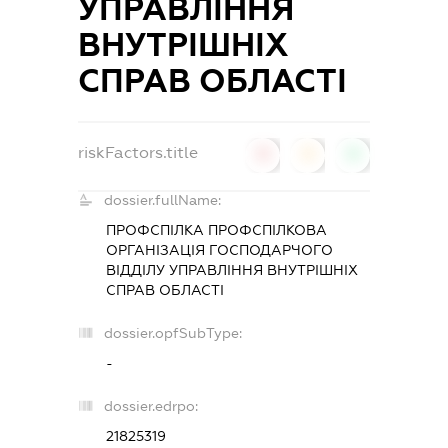
УПРАВЛІННЯ
ВНУТРІШНІХ
СПРАВ ОБЛАСТІ
riskFactors.title
0
0
0
dossier.fullName:
ПРОФСПІЛКА ПРОФСПІЛКОВА
ОРГАНІЗАЦІЯ ГОСПОДАРЧОГО
ВІДДІЛУ УПРАВЛІННЯ ВНУТРІШНІХ
СПРАВ ОБЛАСТІ
dossier.opfSubType:
-
dossier.edrpo:
21825319