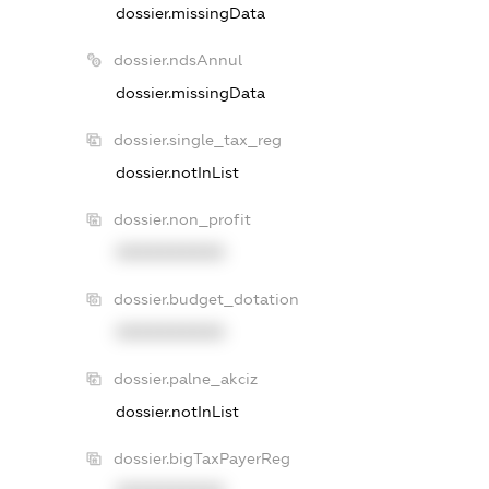
dossier.missingData
dossier.ndsAnnul
dossier.missingData
dossier.single_tax_reg
dossier.notInList
dossier.non_profit
XXXXXXXXXX
dossier.budget_dotation
XXXXXXXXXX
dossier.palne_akciz
dossier.notInList
dossier.bigTaxPayerReg