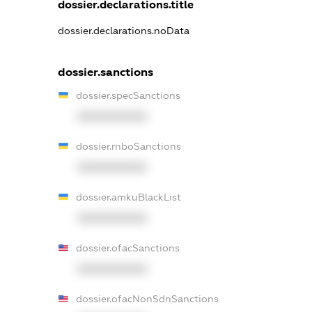
dossier.declarations.title
dossier.declarations.noData
dossier.sanctions
dossier.specSanctions
XXXXXXXXXX
dossier.rnboSanctions
XXXXXXXXXX
dossier.amkuBlackList
XXXXXXXXXX
dossier.ofacSanctions
XXXXXXXXXX
dossier.ofacNonSdnSanctions