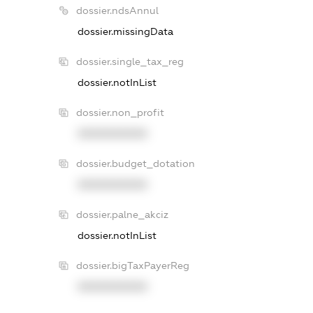
dossier.ndsAnnul
dossier.missingData
dossier.single_tax_reg
dossier.notInList
dossier.non_profit
XXXXXXXXXX
dossier.budget_dotation
XXXXXXXXXX
dossier.palne_akciz
dossier.notInList
dossier.bigTaxPayerReg
XXXXXXXXXX