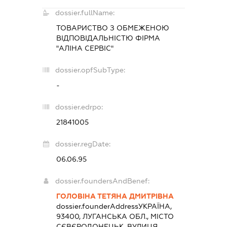
dossier.fullName:
ТОВАРИСТВО З ОБМЕЖЕНОЮ
ВІДПОВІДАЛЬНІСТЮ ФІРМА
"АЛІНА СЕРВІС"
dossier.opfSubType:
-
dossier.edrpo:
21841005
dossier.regDate:
06.06.95
dossier.foundersAndBenef:
ГОЛОВІНА ТЕТЯНА ДМИТРІВНА
dossier.founderAddress
УКРАЇНА,
93400, ЛУГАНСЬКА ОБЛ., МІСТО
СЄВЄРОДОНЕЦЬК, ВУЛИЦЯ