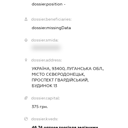
dossier.position -
dossier.beneficiaries:
dossier.missingData
dossier.smida:
XXXXXXXXXX
dossier.address:
УКРАЇНА, 93400, ЛУГАНСЬКА ОБЛ.,
МІСТО СЄВЄРОДОНЕЦЬК,
ПРОСПЕКТ ГВАРДІЙСЬКИЙ,
БУДИНОК 13
dossier.capital:
375 грн.
dossier.kveds:
46.74
оптова торгівля залізними