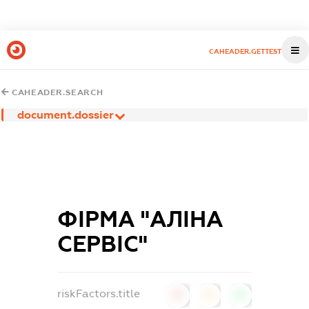
CAHEADER.GETTEST
CAHEADER.SEARCH
document.dossier
ФІРМА "АЛІНА
СЕРВІС"
riskFactors.title
0
0
0