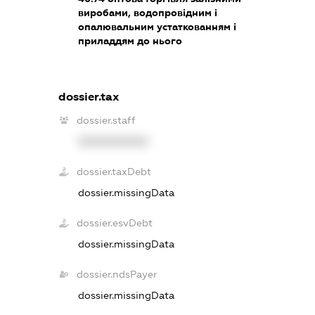
виробами, водопровідним і
опалювальним устаткованням і
приладдям до нього
dossier.tax
dossier.staff
XXXXXXXXXX
dossier.taxDebt
dossier.missingData
dossier.esvDebt
dossier.missingData
dossier.ndsPayer
dossier.missingData