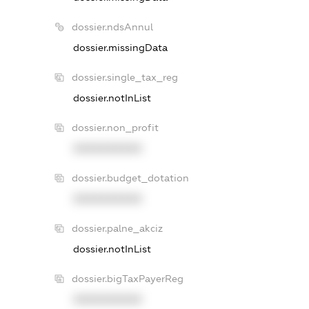
dossier.ndsAnnul
dossier.missingData
dossier.single_tax_reg
dossier.notInList
dossier.non_profit
XXXXXXXXXX
dossier.budget_dotation
XXXXXXXXXX
dossier.palne_akciz
dossier.notInList
dossier.bigTaxPayerReg
XXXXXXXXXX