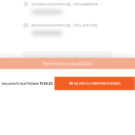
dossier.commercial_info.website
XXXXXXXXXX
dossier.commercial_info.activity
XXXXXXXXXX
freemium.exampleText_1
freemium.actualData
freemium.exampleText_2
freemium.anonymousPerSearch2
FREEMIUM.DETAILS
document.dueToDate
11.10.25
SEARCH.ONMONITORING
FREEMIUM.REGISTER