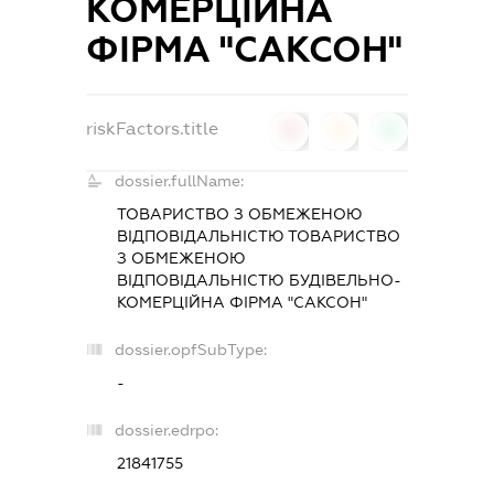
КОМЕРЦІЙНА
ФІРМА "САКСОН"
riskFactors.title
0
0
0
dossier.fullName:
ТОВАРИСТВО З ОБМЕЖЕНОЮ
ВІДПОВІДАЛЬНІСТЮ ТОВАРИСТВО
З ОБМЕЖЕНОЮ
ВІДПОВІДАЛЬНІСТЮ БУДІВЕЛЬНО-
КОМЕРЦІЙНА ФІРМА "САКСОН"
dossier.opfSubType:
-
dossier.edrpo:
21841755