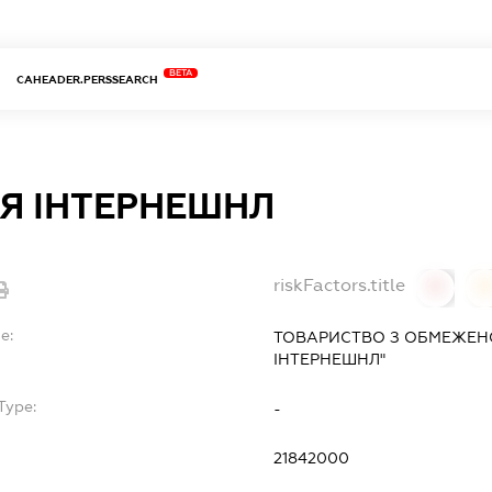
BETA
CAHEADER.PERSSEARCH
Я ІНТЕРНЕШНЛ
riskFactors.title
0
0
e:
ТОВАРИСТВО З ОБМЕЖЕН
ІНТЕРНЕШНЛ"
Type:
-
21842000