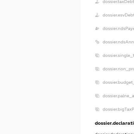
dossier.taxDeb
dossier.esvDeb
dossier.ndsPay
dossier.ndsAnn
dossier.single
dossier.non_pr
dossier.budget
dossier.palne_a
dossier.bigTax
dossier.declarati