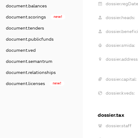
dossier.regDate
document.balances
document.scorings
new!
dossier.heads:
document.tenders
dossier.benefici
document.publicfunds
dossier.smida:
document.ved
dossier.address
document.semantrum
document.relationships
dossier.capital:
document.licenses
new!
dossier.kveds:
dossier.tax
dossier.staff