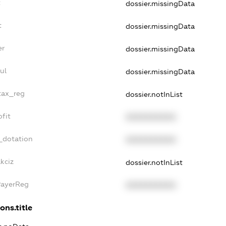
t
dossier.missingData
t
dossier.missingData
er
dossier.missingData
ul
dossier.missingData
_tax_reg
dossier.notInList
ofit
XXXXXXXXXX
_dotation
XXXXXXXXXX
kciz
dossier.notInList
PayerReg
XXXXXXXXXX
ons.title