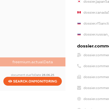
dossier.japanS
dossier.canada
dossier.rfSanct
dossier.russian
dossier.commer
dossier.commer
freemium.actualData
dossier.commer
document.dueToDate
28.06.25
dossier.commer
SEARCH.ONMONITORING
dossier.commer
dossier.commer