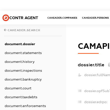
CONTR AGENT
CAHEADER.COMPANIES
CAHEADER.PERSONS
CAHEADER.SEARCH
САМАРІ
document.dossier
document.statements
document.history
dossier.title
document.inspections
dossier.fullNam
document.bankruptcy
document.court
dossier.opfSub
document.taxdebts
dossier.edrpo:
document.enforcements