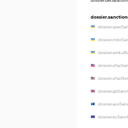
dossier.declaratio
dossier.sanction
dossier.specSa
dossier.rnboSa
dossier.amkuBl
dossier.ofacSa
dossier.ofacN
dossier.gbSanc
dossier.ausSan
dossier.euSanc