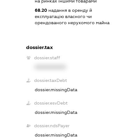
на ринках іншими товарами
68.20
надання в оренду й
експлуатацію власного чи
орендованого нерухомого майна
dossier.tax
dossier.staff
XXXXXXXXXX
dossier.taxDebt
dossier.missingData
dossier.esvDebt
dossier.missingData
dossier.ndsPayer
dossier.missingData