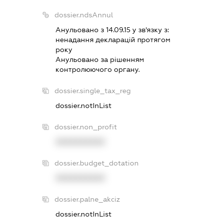
dossier.ndsAnnul
Анульовано з 14.09.15 у зв'язку з:
ненадання декларацiй протягом
року
Анульовано за рiшенням
контролюючого органу.
dossier.single_tax_reg
dossier.notInList
dossier.non_profit
XXXXXXXXXX
dossier.budget_dotation
XXXXXXXXXX
dossier.palne_akciz
dossier.notInList