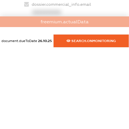
dossier.commercial_info.email
XXXXXXXXXX
freemium.actualData
dossier.commercial_info.website
XXXXXXXXXX
document.dueToDate
26.10.25
SEARCH.ONMONITORING
dossier.commercial_info.activity
XXXXXXXXXX
freemium.exampleText_1
freemium.exampleText_2
freemium.anonymousPerSearch2
FREEMIUM.DETAILS
FREEMIUM.REGISTER