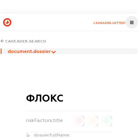
CAHEADER.GETTEST
CAHEADER.SEARCH
document.dossier
ФЛОКС
riskFactors.title
0
0
0
dossier.fullName: