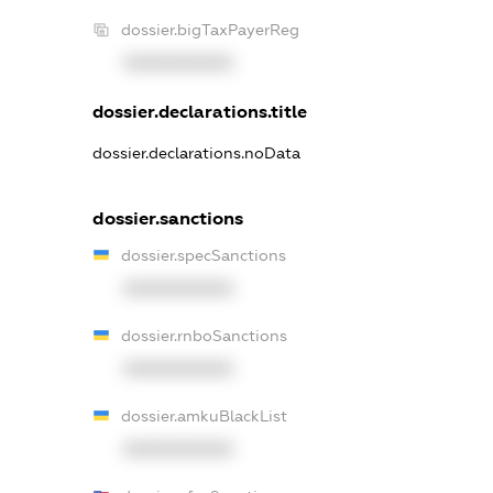
dossier.bigTaxPayerReg
XXXXXXXXXX
dossier.declarations.title
dossier.declarations.noData
dossier.sanctions
dossier.specSanctions
XXXXXXXXXX
dossier.rnboSanctions
XXXXXXXXXX
dossier.amkuBlackList
XXXXXXXXXX