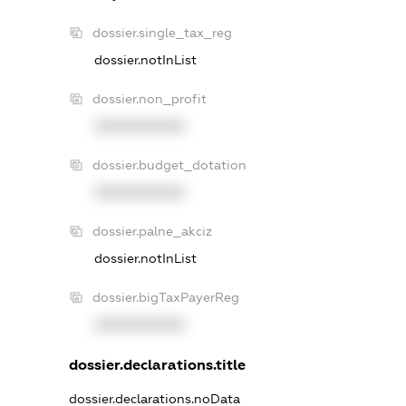
dossier.single_tax_reg
dossier.notInList
dossier.non_profit
XXXXXXXXXX
dossier.budget_dotation
XXXXXXXXXX
dossier.palne_akciz
dossier.notInList
dossier.bigTaxPayerReg
XXXXXXXXXX
dossier.declarations.title
dossier.declarations.noData