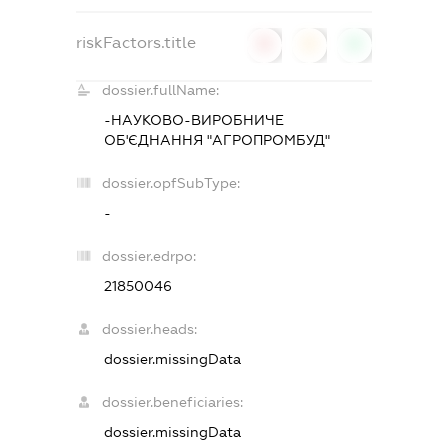
riskFactors.title
0
0
0
dossier.fullName:
-НАУКОВО-ВИРОБНИЧЕ
ОБ'ЄДНАННЯ "АГРОПРОМБУД"
dossier.opfSubType:
-
dossier.edrpo:
21850046
dossier.heads:
dossier.missingData
dossier.beneficiaries:
dossier.missingData