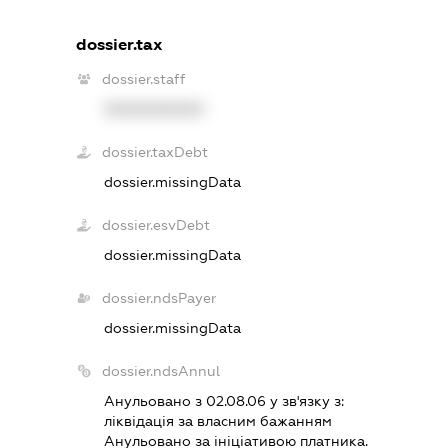
dossier.tax
dossier.staff
XXXXXXXXXX
dossier.taxDebt
dossier.missingData
dossier.esvDebt
dossier.missingData
dossier.ndsPayer
dossier.missingData
dossier.ndsAnnul
Анульовано з 02.08.06 у зв'язку з:
лiквiдацiя за власним бажанням
Анульовано за iнiцiативою платника.