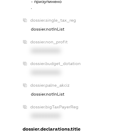
- призупинено
.
dossier.single_tax_reg
dossier.notInList
dossier.non_profit
XXXXXXXXXX
dossier.budget_dotation
XXXXXXXXXX
dossier.palne_akciz
dossier.notInList
dossier.bigTaxPayerReg
XXXXXXXXXX
dossier.declarations.title