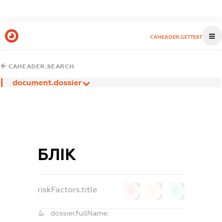
CAHEADER.GETTEST
CAHEADER.SEARCH
document.dossier
БЛІК
riskFactors.title
0
0
0
dossier.fullName: