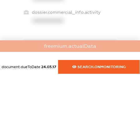
dossier.commercial_info.activity
XXXXXXXXXX
freemium.actualData
freemium.exampleText_1
freemium.exampleText_2
freemium.anonymousPerSearch2
document.dueToDate
24.03.17
SEARCH.ONMONITORING
FREEMIUM.DETAILS
FREEMIUM.REGISTER