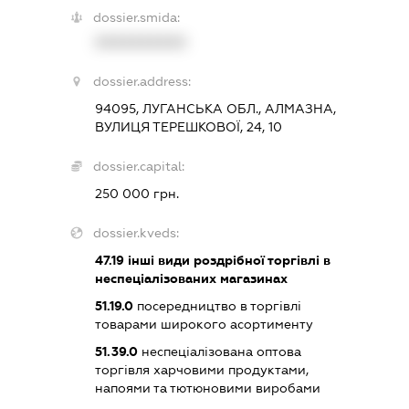
dossier.smida:
XXXXXXXXXX
dossier.address:
94095, ЛУГАНСЬКА ОБЛ., АЛМАЗНА,
ВУЛИЦЯ ТЕРЕШКОВОЇ, 24, 10
dossier.capital:
250 000 грн.
dossier.kveds:
47.19
інші види роздрібної торгівлі в
неспеціалізованих магазинах
51.19.0
посередництво в торгівлі
товарами широкого асортименту
51.39.0
неспеціалізована оптова
торгівля харчовими продуктами,
напоями та тютюновими виробами