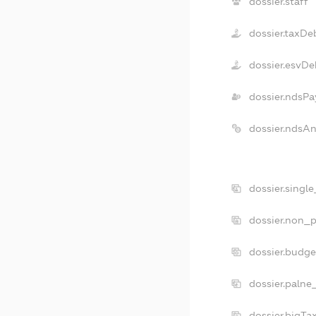
dossier.staff
dossier.taxDe
dossier.esvDe
dossier.ndsPa
dossier.ndsA
dossier.singl
dossier.non_p
dossier.budg
dossier.palne
dossier.bigT