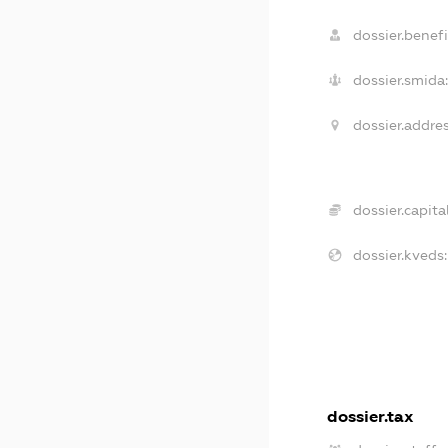
dossier.benefi
dossier.smida:
dossier.addres
dossier.capital
dossier.kveds:
dossier.tax