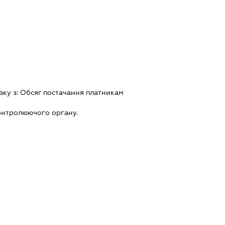
зку з:
Обсяг постачання платникам
онтролюючого органу.