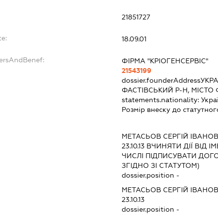
21851727
e:
18.09.01
dersAndBenef:
ФІРМА "КРІОГЕНСЕРВІС"
21543199
dossier.founderAddress
УКРА
ФАСТІВСЬКИЙ Р-Н, МІСТО 
statements.nationality:
Укра
Розмір внеску до статутног
МЕТАСЬОВ СЕРГІЙ ІВАНО
23.10.13
ВЧИНЯТИ ДІЇ ВІД І
ЧИСЛІ ПІДПИСУВАТИ ДО
ЗГІДНО ЗІ СТАТУТОМ)
dossier.position -
МЕТАСЬОВ СЕРГІЙ ІВАНО
23.10.13
dossier.position -