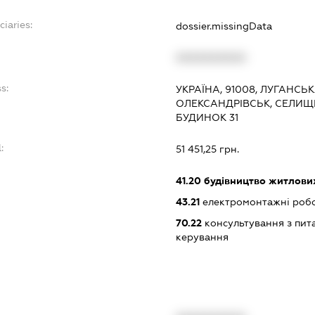
ciaries:
dossier.missingData
XXXXXXXXXX
s:
УКРАЇНА, 91008, ЛУГАНСЬК
ОЛЕКСАНДРІВСЬК, СЕЛИЩ
БУДИНОК 31
:
51 451,25 грн.
41.20
будівництво житлових
43.21
електромонтажні роб
70.22
консультування з пита
керування