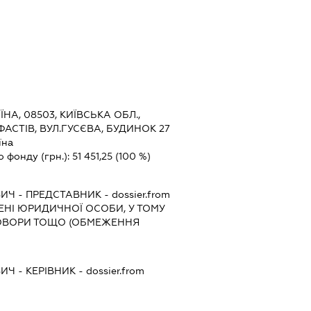
ЇНА, 08503, КИЇВСЬКА ОБЛ.,
ФАСТІВ, ВУЛ.ГУСЄВА, БУДИНОК 27
їна
о фонду (грн.):
51 451,25
(100 %)
ВИЧ
-
ПРЕДСТАВНИК
- dossier.from
МЕНІ ЮРИДИЧНОЇ ОСОБИ, У ТОМУ
ГОВОРИ ТОЩО (ОБМЕЖЕННЯ
ВИЧ
-
КЕРІВНИК
- dossier.from