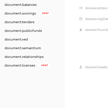
document.balances
dossier.edrpo:
document.scorings
new!
dossier.regDat
document.tenders
dossier.foun
document.publicfunds
document.ved
document.semantrum
document.relationships
document.licenses
new!
dossier.heads: