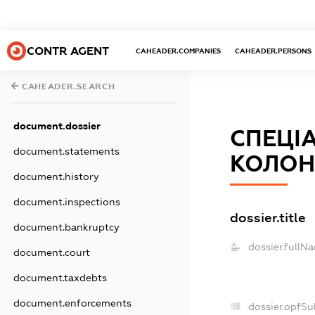
CONTR AGENT
CAHEADER.COMPANIES
CAHEADER.PERSONS
CAHEADER.SEARCH
document.dossier
СПЕЦІ
document.statements
КОЛОН
document.history
document.inspections
dossier.title
document.bankruptcy
dossier.fullN
document.court
document.taxdebts
document.enforcements
dossier.opfSu