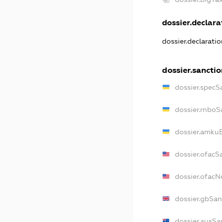
dossier.declarat
dossier.declarati
dossier.sanctio
dossier.specS
dossier.rnboS
dossier.amkuB
dossier.ofacS
dossier.ofac
dossier.gbSan
dossier.ausSa