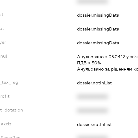
XXXXXXXXXX
bt
dossier.missingData
bt
dossier.missingData
yer
dossier.missingData
nnul
Анульовано з 05.04.12 у зв'я
ПДВ < 50%
Анульовано за рiшенням к
e_tax_reg
dossier.notInList
rofit
XXXXXXXXXX
et_dotation
XXXXXXXXXX
_akciz
dossier.notInList
axPayerReg