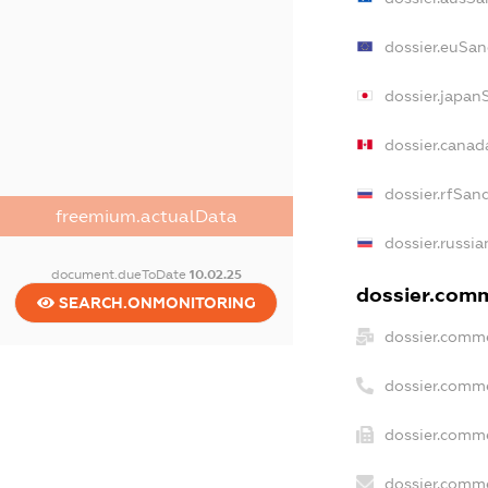
dossier.euSan
dossier.japan
dossier.canad
dossier.rfSan
freemium.actualData
dossier.russia
document.dueToDate
10.02.25
dossier.comme
SEARCH.ONMONITORING
dossier.comme
dossier.comm
dossier.comme
dossier.comme