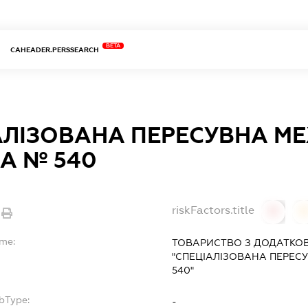
BETA
CAHEADER.PERSSEARCH
АЛІЗОВАНА ПЕРЕСУВНА М
А № 540
riskFactors.title
0
ame:
ТОВАРИСТВО З ДОДАТКО
"СПЕЦІАЛІЗОВАНА ПЕРЕС
540"
bType:
-