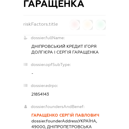
ГАРАЩЕНКА
riskFactors.title
0
0
0
dossier.fullName:
ДНІПРОВСЬКИЙ КРЕДИТ ІГОРЯ
ДОЛГІЄРА І СЕРГІЯ ГАРАЩЕНКА
dossier.opfSubType:
-
dossier.edrpo:
21854143
dossier.foundersAndBenef:
ГАРАЩЕНКО СЕРГІЙ ПАВЛОВИЧ
dossier.founderAddress
УКРАЇНА,
49000, ДНIПРОПЕТРОВСЬКА