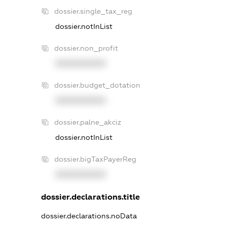
dossier.single_tax_reg
dossier.notInList
dossier.non_profit
XXXXXXXXXX
dossier.budget_dotation
XXXXXXXXXX
dossier.palne_akciz
dossier.notInList
dossier.bigTaxPayerReg
XXXXXXXXXX
dossier.declarations.title
dossier.declarations.noData