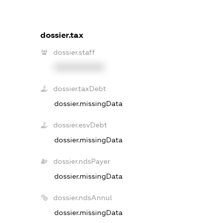
dossier.tax
dossier.staff
XXXXXXXXXX
dossier.taxDebt
dossier.missingData
dossier.esvDebt
dossier.missingData
dossier.ndsPayer
dossier.missingData
dossier.ndsAnnul
dossier.missingData