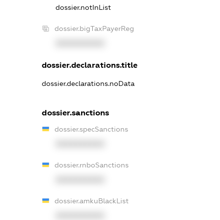
dossier.notInList
dossier.bigTaxPayerReg
XXXXXXXXXX
dossier.declarations.title
dossier.declarations.noData
dossier.sanctions
dossier.specSanctions
XXXXXXXXXX
dossier.rnboSanctions
XXXXXXXXXX
dossier.amkuBlackList
XXXXXXXXXX