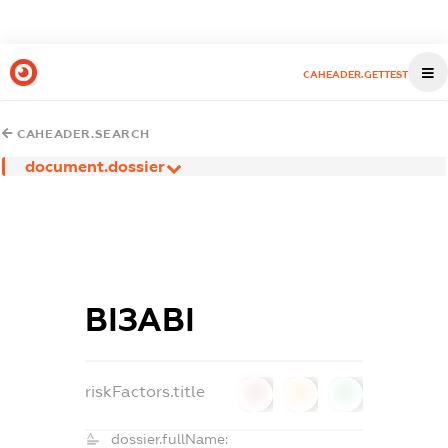
CAHEADER.GETTEST
CAHEADER.SEARCH
document.dossier
ВІЗАВІ
riskFactors.title
0
0
0
dossier.fullName: