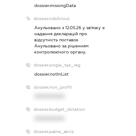
dossier.missingData
dossier.ndsAnnul
Анульовано з 12.05.26 у зв'язку з:
надання декларацiй про
вiдсутнiсть поставок
Анульовано за рiшенням
контролюючого органу.
dossier.single_tax_reg
dossier.notInList
dossier.non_profit
XXXXXXXXXX
dossier.budget_dotation
XXXXXXXXXX
dossier.palne_akciz