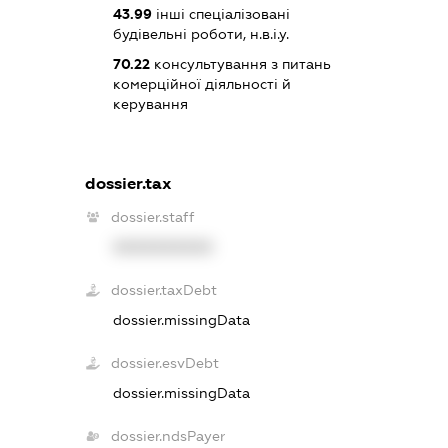
43.99
інші спеціалізовані
будівельні роботи, н.в.і.у.
70.22
консультування з питань
комерційної діяльності й
керування
dossier.tax
dossier.staff
XXXXXXXXXX
dossier.taxDebt
dossier.missingData
dossier.esvDebt
dossier.missingData
dossier.ndsPayer