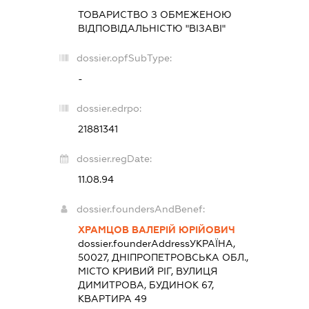
ТОВАРИСТВО З ОБМЕЖЕНОЮ
ВІДПОВІДАЛЬНІСТЮ "ВІЗАВІ"
dossier.opfSubType:
-
dossier.edrpo:
21881341
dossier.regDate:
11.08.94
dossier.foundersAndBenef:
ХРАМЦОВ ВАЛЕРІЙ ЮРІЙОВИЧ
dossier.founderAddress
УКРАЇНА,
50027, ДНІПРОПЕТРОВСЬКА ОБЛ.,
МІСТО КРИВИЙ РІГ, ВУЛИЦЯ
ДИМИТРОВА, БУДИНОК 67,
КВАРТИРА 49