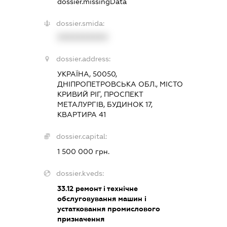
dossier.missingData
dossier.smida:
XXXXXXXXXX
dossier.address:
УКРАЇНА, 50050,
ДНІПРОПЕТРОВСЬКА ОБЛ., МІСТО
КРИВИЙ РІГ, ПРОСПЕКТ
МЕТАЛУРГІВ, БУДИНОК 17,
КВАРТИРА 41
dossier.capital:
1 500 000 грн.
dossier.kveds:
33.12
ремонт і технічне
обслуговування машин і
устатковання промислового
призначення