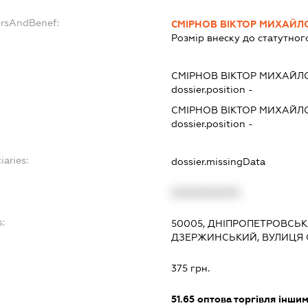
ersAndBenef:
СМІРНОВ ВІКТОР МИХАЙЛ
Розмір внеску до статутног
СМІРНОВ ВІКТОР МИХАЙЛ
dossier.position -
СМІРНОВ ВІКТОР МИХАЙЛ
dossier.position -
iaries:
dossier.missingData
XXXXXXXXXX
:
50005, ДНІПРОПЕТРОВСЬКА
ДЗЕРЖИНСЬКИЙ, ВУЛИЦЯ О
375 грн.
51.65
оптова торгівля інши