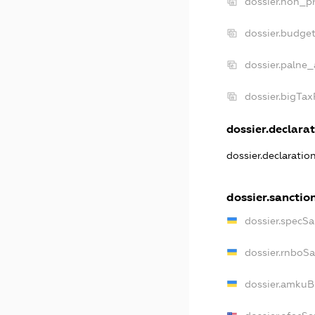
dossier.non_pr
dossier.budge
dossier.palne_
dossier.bigTa
dossier.declarat
dossier.declaratio
dossier.sanctio
dossier.specSa
dossier.rnboS
dossier.amkuB