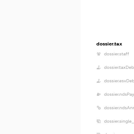
dossier.tax
dossier.staff
dossier.taxDeb
dossier.esvDe
dossier.ndsPay
dossier.ndsAn
dossier.single