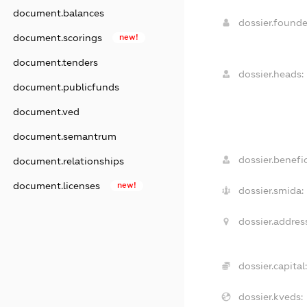
document.balances
dossier.found
document.scorings
new!
document.tenders
dossier.heads:
document.publicfunds
document.ved
document.semantrum
dossier.benefic
document.relationships
document.licenses
new!
dossier.smida:
dossier.address
dossier.capital:
dossier.kveds: