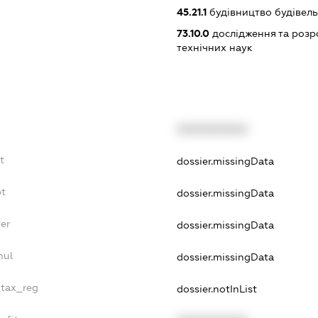
45.21.1
будівництво будівел
73.10.0
дослідження та розр
технічних наук
XXXXXXXXXX
t
dossier.missingData
bt
dossier.missingData
er
dossier.missingData
nul
dossier.missingData
_tax_reg
dossier.notInList