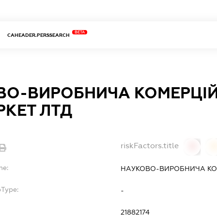
BETA
CAHEADER.PERSSEARCH
ВО-ВИРОБНИЧА КОМЕРЦІЙ
РКЕТ ЛТД
riskFactors.title
0
0
me:
НАУКОВО-ВИРОБНИЧА КОМ
bType:
-
21882174