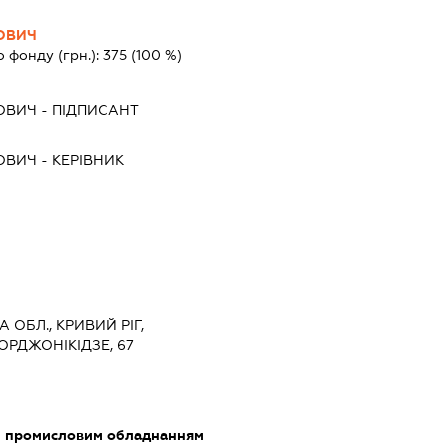
ОВИЧ
о фонду (грн.):
375
(100 %)
ОВИЧ
-
ПІДПИСАНТ
ОВИЧ
-
КЕРІВНИК
 ОБЛ., КРИВИЙ РІГ,
РДЖОНІКІДЗЕ, 67
м промисловим обладнанням