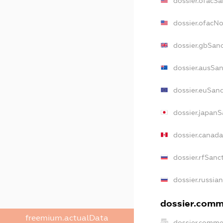
dossier.ofacSa
dossier.ofacN
dossier.gbSan
dossier.ausSan
dossier.euSanc
dossier.japanS
dossier.canad
dossier.rfSanc
dossier.russia
dossier.comme
freemium.actualData
dossier.comme