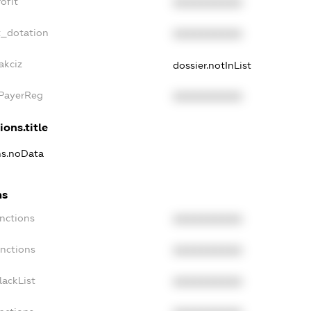
ofit
XXXXXXXXXX
t_dotation
XXXXXXXXXX
akciz
dossier.notInList
xPayerReg
XXXXXXXXXX
ions.title
ns.noData
ns
nctions
XXXXXXXXXX
anctions
XXXXXXXXXX
lackList
XXXXXXXXXX