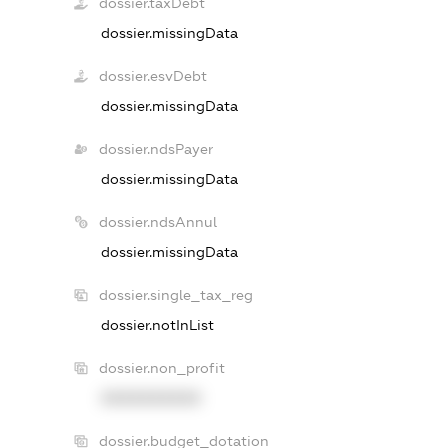
dossier.taxDebt
dossier.missingData
dossier.esvDebt
dossier.missingData
dossier.ndsPayer
dossier.missingData
dossier.ndsAnnul
dossier.missingData
dossier.single_tax_reg
dossier.notInList
dossier.non_profit
XXXXXXXXXX
dossier.budget_dotation