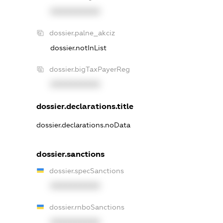
XXXXXXXXXX
dossier.palne_akciz
dossier.notInList
dossier.bigTaxPayerReg
XXXXXXXXXX
dossier.declarations.title
dossier.declarations.noData
dossier.sanctions
dossier.specSanctions
XXXXXXXXXX
dossier.rnboSanctions
XXXXXXXXXX