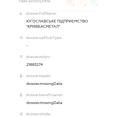
riskFactors.title
0
0
0
dossier.fullName:
ЮГОСЛАВСЬКЕ ПІДПРИЄМСТВО
"КРИВБАСМЕТАЛ"
dossier.opfSubType:
-
dossier.edrpo:
21883274
dossier.heads:
dossier.missingData
dossier.beneficiaries:
dossier.missingData
dossier.smida: