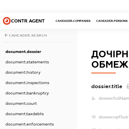
CONTR AGENT
CAHEADER.COMPANIES
CAHEADER.PERSONS
CAHEADER.SEARCH
ДОЧІРН
document.dossier
ОБМЕЖЕ
document.statements
document.history
document.inspections
dossier.title
document.bankruptcy
dossier.fullNam
document.court
document.taxdebts
dossier.opfSub
document.enforcements