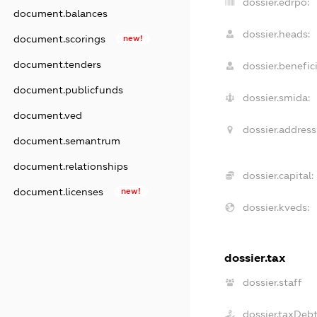
dossier.edrpo:
document.balances
dossier.heads:
document.scorings
new!
document.tenders
dossier.benefici
document.publicfunds
dossier.smida:
document.ved
dossier.address
document.semantrum
document.relationships
dossier.capital:
document.licenses
new!
dossier.kveds:
dossier.tax
dossier.staff
dossier.taxDeb