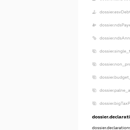
dossier.esvDeb
dossier.ndsPay
dossier.ndsAnn
dossier.single
dossier.non_pr
dossier.budget
dossier.palne_a
dossier.bigTax
dossier.declarati
dossier.declaratio