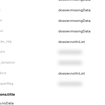
t
dossier.missingData
er
dossier.missingData
ul
dossier.missingData
_tax_reg
dossier.notInList
ofit
XXXXXXXXXX
_dotation
XXXXXXXXXX
kciz
dossier.notInList
PayerReg
XXXXXXXXXX
ons.title
ns.noData