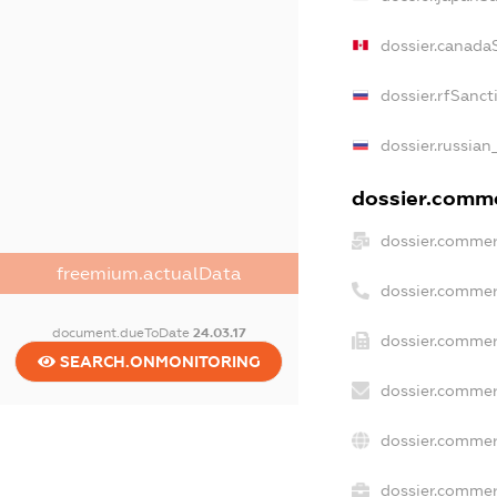
dossier.canada
dossier.rfSanct
dossier.russian
dossier.commer
dossier.commer
freemium.actualData
dossier.commer
document.dueToDate
24.03.17
dossier.commer
SEARCH.ONMONITORING
dossier.commer
dossier.commer
dossier.commerc