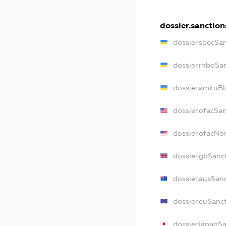
dossier.sanction
dossier.specSa
dossier.rnboSa
dossier.amkuBl
dossier.ofacSa
dossier.ofacN
dossier.gbSanc
dossier.ausSan
dossier.euSanc
dossier.japanS