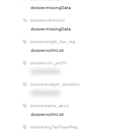
dossier.missingData
dossier.ndsAnnul
dossier.missingData
dossier.single_tax_reg
dossier.notInList
dossier.non_profit
XXXXXXXXXX
dossier.budget_dotation
XXXXXXXXXX
dossier.palne_akciz
dossier.notInList
dossier.bigTaxPayerReg