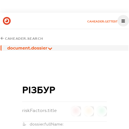
CAHEADER.GETTEST
CAHEADER.SEARCH
document.dossier
РІЗБУР
riskFactors.title
0
0
0
dossier.fullName: