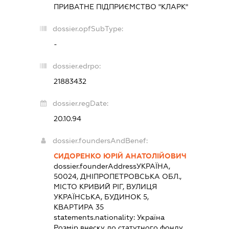
ПРИВАТНЕ ПІДПРИЄМСТВО "КЛАРК"
dossier.opfSubType:
-
dossier.edrpo:
21883432
dossier.regDate:
20.10.94
dossier.foundersAndBenef:
СИДОРЕНКО ЮРІЙ АНАТОЛІЙОВИЧ
dossier.founderAddress
УКРАЇНА,
50024, ДНІПРОПЕТРОВСЬКА ОБЛ.,
МІСТО КРИВИЙ РІГ, ВУЛИЦЯ
УКРАЇНСЬКА, БУДИНОК 5,
КВАРТИРА 35
statements.nationality:
Україна
Розмір внеску до статутного фонду