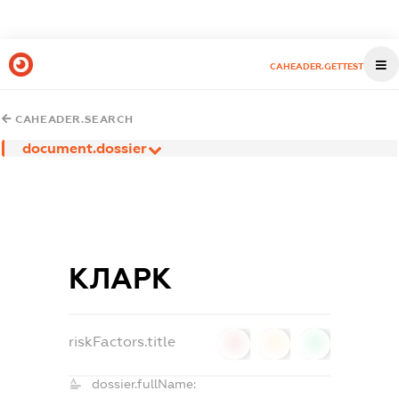
CAHEADER.GETTEST
CAHEADER.SEARCH
document.dossier
КЛАРК
riskFactors.title
0
0
0
dossier.fullName: