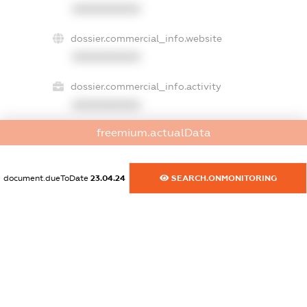
XXXXXXXXXX
dossier.commercial_info.website
XXXXXXXXXX
dossier.commercial_info.activity
XXXXXXXXXX
freemium.actualData
freemium.exampleText_1
freemium.exampleText_2
document.dueToDate
23.04.24
SEARCH.ONMONITORING
freemium.anonymousPerSearch2
FREEMIUM.DETAILS
FREEMIUM.REGISTER