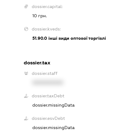
dossier.capital:
10 грн.
dossier.kveds:
51.90.0
інші види оптової торгівлі
dossier.tax
dossier.staff
XXXXXXXXXX
dossier.taxDebt
dossier.missingData
dossier.esvDebt
dossier.missingData