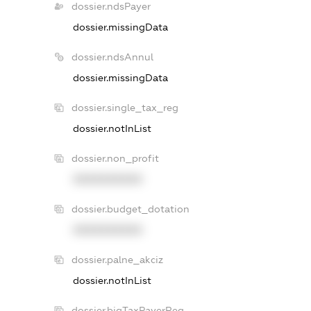
dossier.ndsPayer
dossier.missingData
dossier.ndsAnnul
dossier.missingData
dossier.single_tax_reg
dossier.notInList
dossier.non_profit
XXXXXXXXXX
dossier.budget_dotation
XXXXXXXXXX
dossier.palne_akciz
dossier.notInList
dossier.bigTaxPayerReg