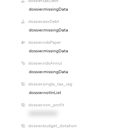
dossier.taxDebt
dossier.missingData
dossier.esvDebt
dossier.missingData
dossier.ndsPayer
dossier.missingData
dossier.ndsAnnul
dossier.missingData
dossier.single_tax_reg
dossier.notInList
dossier.non_profit
XXXXXXXXXX
dossier.budget_dotation