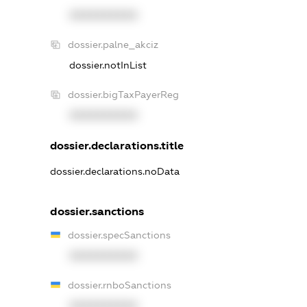
XXXXXXXXXX
dossier.palne_akciz
dossier.notInList
dossier.bigTaxPayerReg
XXXXXXXXXX
dossier.declarations.title
dossier.declarations.noData
dossier.sanctions
dossier.specSanctions
XXXXXXXXXX
dossier.rnboSanctions
XXXXXXXXXX