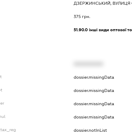
ДЗЕРЖИНСЬКИЙ, ВУЛИЦЯ С
:
375 грн.
51.90.0
інші види оптової то
XXXXXXXXXX
t
dossier.missingData
bt
dossier.missingData
yer
dossier.missingData
nul
dossier.missingData
_tax_reg
dossier.notInList