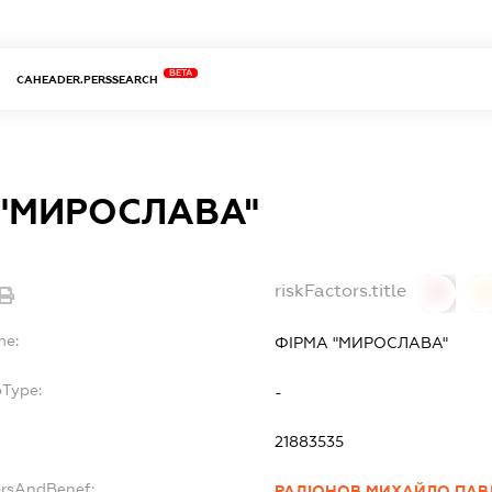
BETA
CAHEADER.PERSSEARCH
 "МИРОСЛАВА"
riskFactors.title
0
0
me:
ФІРМА "МИРОСЛАВА"
bType:
-
21883535
ersAndBenef:
РАДІОНОВ МИХАЙЛО ПАВ