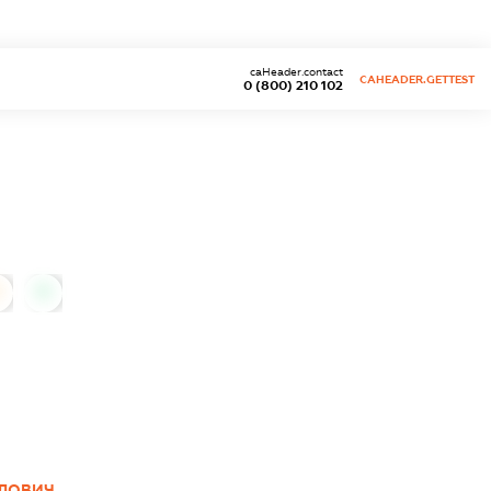
caHeader.contact
CAHEADER.GETTEST
0 (800) 210 102
0
ЛОВИЧ