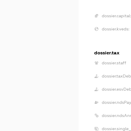
dossier.capital
dossier.kveds:
dossier.tax
dossier.staff
dossier.taxDeb
dossier.esvDe
dossier.ndsPa
dossier.ndsAn
dossier.single