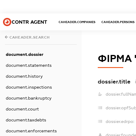
CONTR AGENT
CAHEADER.COMPANIES
CAHEADER.PERSONS
CAHEADER.SEARCH
document.dossier
ФІРМА
document.statements
document.history
dossier.title
document.inspections
dossier.fullNa
document.bankruptcy
dossier.opfSu
document.court
document.taxdebts
dossier.edrpo:
document.enforcements
dossier.found