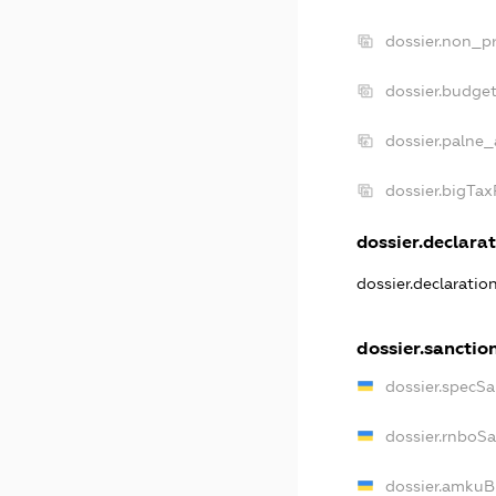
dossier.non_pr
dossier.budge
dossier.palne_
dossier.bigTa
dossier.declarat
dossier.declarati
dossier.sanctio
dossier.specS
dossier.rnboS
dossier.amkuB