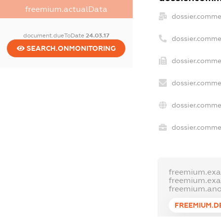
freemium.actualData
dossier.comme
document.dueToDate
24.03.17
dossier.comme
SEARCH.ONMONITORING
dossier.commer
dossier.commer
dossier.comme
dossier.commer
freemium.ex
freemium.ex
freemium.an
FREEMIUM.D