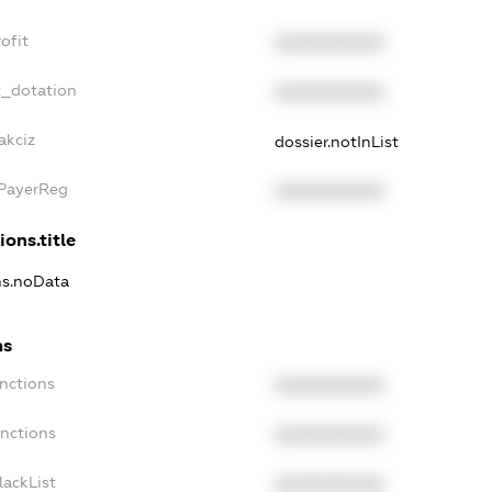
ofit
XXXXXXXXXX
t_dotation
XXXXXXXXXX
akciz
dossier.notInList
xPayerReg
XXXXXXXXXX
ions.title
ons.noData
ns
anctions
XXXXXXXXXX
anctions
XXXXXXXXXX
lackList
XXXXXXXXXX