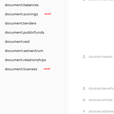
document.balances
document.scorings
new!
document.tenders
document.publicfunds
document.ved
document.semantrum
dossier.heads:
document.relationships
document.licenses
new!
dossier.benefic
dossier.smida:
dossier.addres