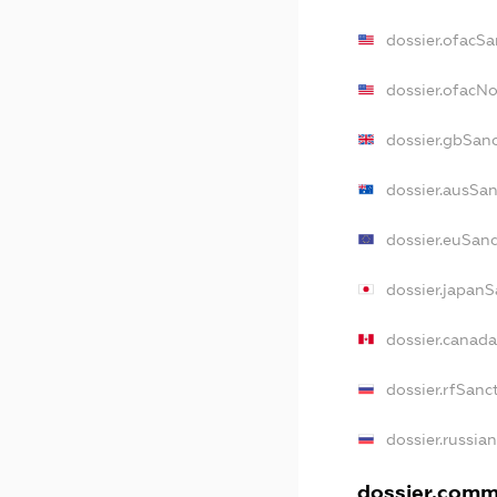
dossier.ofacSa
dossier.ofacN
dossier.gbSan
dossier.ausSa
dossier.euSan
dossier.japan
dossier.canad
dossier.rfSanc
dossier.russia
dossier.comme