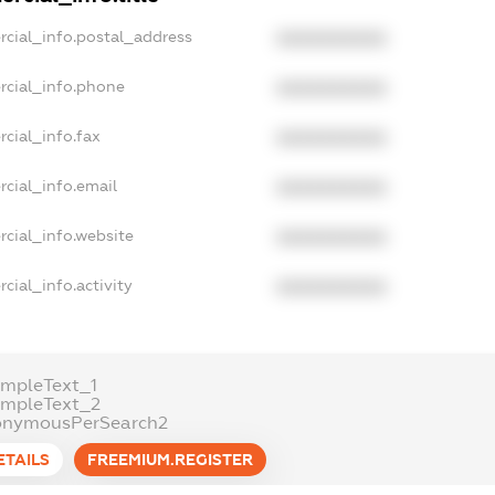
rcial_info.postal_address
XXXXXXXXXX
rcial_info.phone
XXXXXXXXXX
cial_info.fax
XXXXXXXXXX
cial_info.email
XXXXXXXXXX
rcial_info.website
XXXXXXXXXX
cial_info.activity
XXXXXXXXXX
ampleText_1
ampleText_2
onymousPerSearch2
ETAILS
FREEMIUM.REGISTER