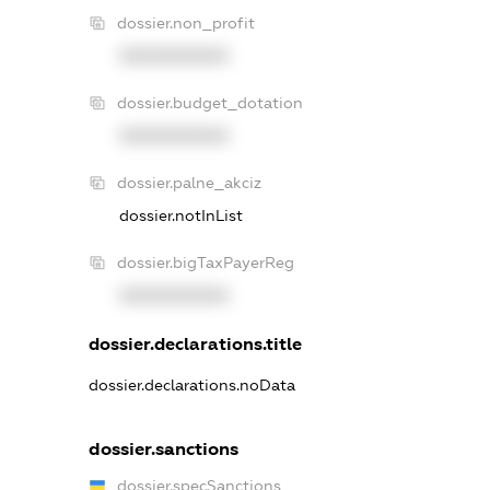
dossier.non_profit
XXXXXXXXXX
dossier.budget_dotation
XXXXXXXXXX
dossier.palne_akciz
dossier.notInList
dossier.bigTaxPayerReg
XXXXXXXXXX
dossier.declarations.title
dossier.declarations.noData
dossier.sanctions
dossier.specSanctions