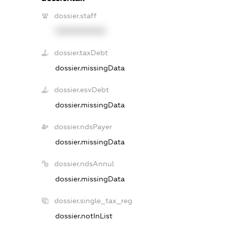
dossier.staff
XXXXXXXXXX
dossier.taxDebt
dossier.missingData
dossier.esvDebt
dossier.missingData
dossier.ndsPayer
dossier.missingData
dossier.ndsAnnul
dossier.missingData
dossier.single_tax_reg
dossier.notInList