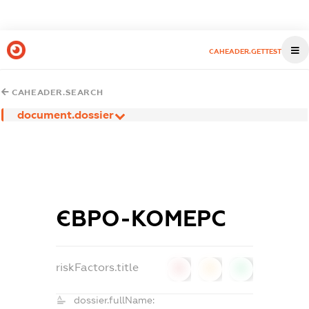
CAHEADER.GETTEST
CAHEADER.SEARCH
document.dossier
ЄВРО-КОМЕРС
riskFactors.title
0
0
0
dossier.fullName: