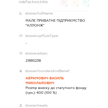
riskFactors.title
0
0
0
dossier.fullName:
МАЛЕ ПРИВАТНЕ ПІДПРИЄМСТВО
"АЛЛОНЖ"
dossier.opfSubType:
-
dossier.edrpo:
21885238
dossier.foundersAndBenef:
АБРАМОВИЧ ВАСИЛЬ
МИКОЛАЙОВИЧ
Розмір внеску до статутного фонду
(грн.):
400
(100 %)
dossier.heads: