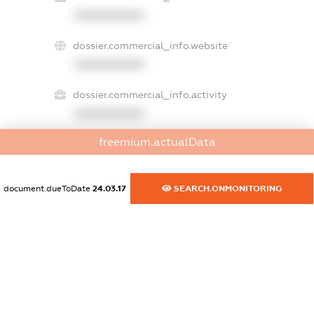
XXXXXXXXXX
dossier.commercial_info.website
XXXXXXXXXX
dossier.commercial_info.activity
XXXXXXXXXX
freemium.actualData
freemium.exampleText_1
freemium.exampleText_2
document.dueToDate
24.03.17
SEARCH.ONMONITORING
freemium.anonymousPerSearch2
FREEMIUM.DETAILS
FREEMIUM.REGISTER