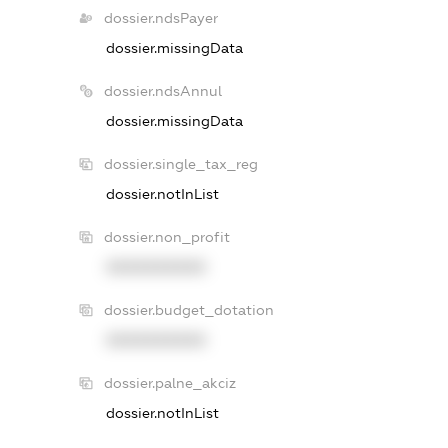
dossier.ndsPayer
dossier.missingData
dossier.ndsAnnul
dossier.missingData
dossier.single_tax_reg
dossier.notInList
dossier.non_profit
XXXXXXXXXX
dossier.budget_dotation
XXXXXXXXXX
dossier.palne_akciz
dossier.notInList