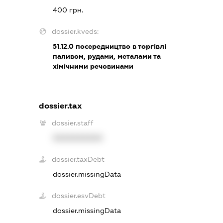
400 грн.
dossier.kveds:
51.12.0
посередництво в торгівлі
паливом, рудами, металами та
хімічними речовинами
dossier.tax
dossier.staff
XXXXXXXXXX
dossier.taxDebt
dossier.missingData
dossier.esvDebt
dossier.missingData