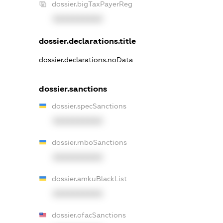
dossier.bigTaxPayerReg
XXXXXXXXXX
dossier.declarations.title
dossier.declarations.noData
dossier.sanctions
dossier.specSanctions
XXXXXXXXXX
dossier.rnboSanctions
XXXXXXXXXX
dossier.amkuBlackList
XXXXXXXXXX
dossier.ofacSanctions