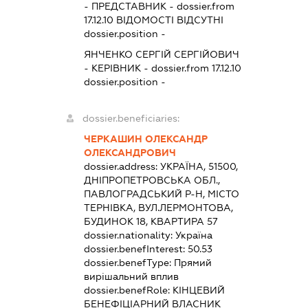
-
ПРЕДСТАВНИК
- dossier.from
17.12.10
ВІДОМОСТІ ВІДСУТНІ
dossier.position -
ЯНЧЕНКО СЕРГІЙ СЕРГІЙОВИЧ
-
КЕРІВНИК
- dossier.from 17.12.10
dossier.position -
dossier.beneficiaries:
ЧЕРКАШИН ОЛЕКСАНДР
ОЛЕКСАНДРОВИЧ
dossier.address:
УКРАЇНА, 51500,
ДНІПРОПЕТРОВСЬКА ОБЛ.,
ПАВЛОГРАДСЬКИЙ Р-Н, МІСТО
ТЕРНІВКА, ВУЛ.ЛЕРМОНТОВА,
БУДИНОК 18, КВАРТИРА 57
dossier.nationality:
Україна
dossier.benefInterest:
50.53
dossier.benefType:
Прямий
вирішальний вплив
dossier.benefRole:
КІНЦЕВИЙ
БЕНЕФІЦІАРНИЙ ВЛАСНИК