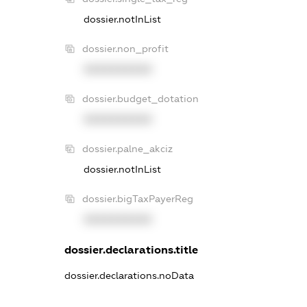
dossier.notInList
dossier.non_profit
XXXXXXXXXX
dossier.budget_dotation
XXXXXXXXXX
dossier.palne_akciz
dossier.notInList
dossier.bigTaxPayerReg
XXXXXXXXXX
dossier.declarations.title
dossier.declarations.noData