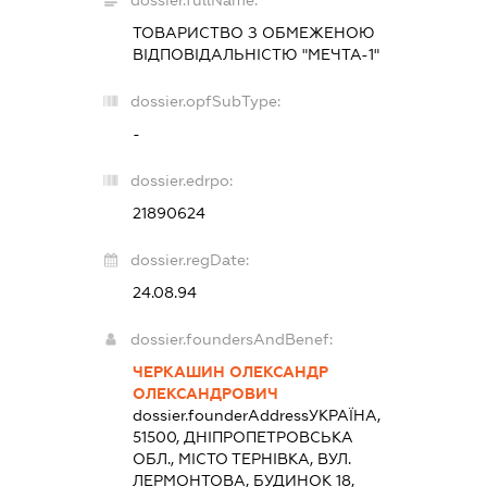
dossier.fullName:
ТОВАРИСТВО З ОБМЕЖЕНОЮ
ВІДПОВІДАЛЬНІСТЮ "МЕЧТА-1"
dossier.opfSubType:
-
dossier.edrpo:
21890624
dossier.regDate:
24.08.94
dossier.foundersAndBenef:
ЧЕРКАШИН ОЛЕКСАНДР
ОЛЕКСАНДРОВИЧ
dossier.founderAddress
УКРАЇНА,
51500, ДНІПРОПЕТРОВСЬКА
ОБЛ., МІСТО ТЕРНІВКА, ВУЛ.
ЛЕРМОНТОВА, БУДИНОК 18,