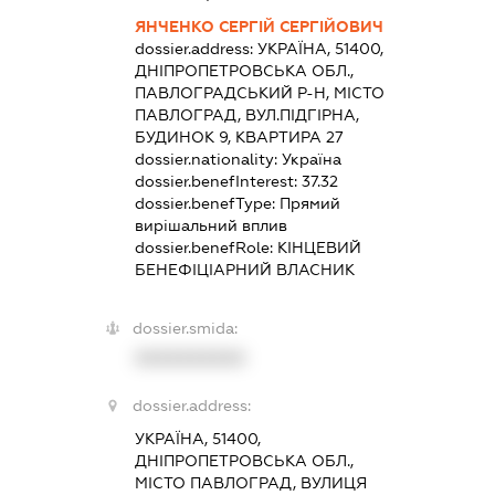
ЯНЧЕНКО СЕРГІЙ СЕРГІЙОВИЧ
dossier.address:
УКРАЇНА, 51400,
ДНІПРОПЕТРОВСЬКА ОБЛ.,
ПАВЛОГРАДСЬКИЙ Р-Н, МІСТО
ПАВЛОГРАД, ВУЛ.ПІДГІРНА,
БУДИНОК 9, КВАРТИРА 27
dossier.nationality:
Україна
dossier.benefInterest:
37.32
dossier.benefType:
Прямий
вирішальний вплив
dossier.benefRole:
КІНЦЕВИЙ
БЕНЕФІЦІАРНИЙ ВЛАСНИК
dossier.smida:
XXXXXXXXXX
dossier.address:
УКРАЇНА, 51400,
ДНІПРОПЕТРОВСЬКА ОБЛ.,
МІСТО ПАВЛОГРАД, ВУЛИЦЯ