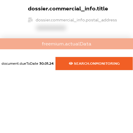
dossier.commercial_info.title
dossier.commercial_info.postal_address
XXXXXXXXXX
dossier.commercial_info.phone
freemium.actualData
XXXXXXXXXX
dossier.commercial_info.fax
document.dueToDate
30.01.24
SEARCH.ONMONITORING
XXXXXXXXXX
dossier.commercial_info.email
XXXXXXXXXX
dossier.commercial_info.website
XXXXXXXXXX
dossier.commercial_info.activity
XXXXXXXXXX