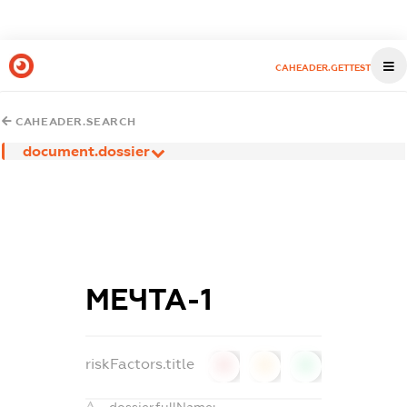
CAHEADER.GETTEST
CAHEADER.SEARCH
document.dossier
МЕЧТА-1
riskFactors.title
0
0
0