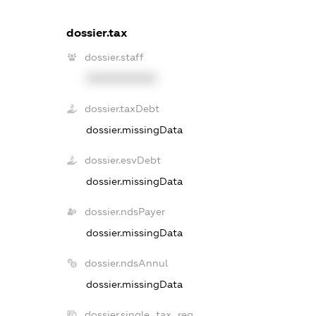
dossier.tax
dossier.staff
XXXXXXXXXX
dossier.taxDebt
dossier.missingData
dossier.esvDebt
dossier.missingData
dossier.ndsPayer
dossier.missingData
dossier.ndsAnnul
dossier.missingData
dossier.single_tax_reg