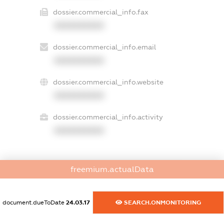
dossier.commercial_info.fax
XXXXXXXXXX
dossier.commercial_info.email
XXXXXXXXXX
dossier.commercial_info.website
XXXXXXXXXX
dossier.commercial_info.activity
XXXXXXXXXX
freemium.actualData
freemium.exampleText_1
freemium.exampleText_2
freemium.anonymousPerSearch2
document.dueToDate
24.03.17
SEARCH.ONMONITORING
FREEMIUM.DETAILS
FREEMIUM.REGISTER