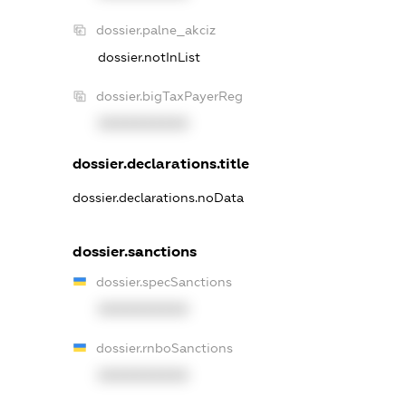
dossier.palne_akciz
dossier.notInList
dossier.bigTaxPayerReg
XXXXXXXXXX
dossier.declarations.title
dossier.declarations.noData
dossier.sanctions
dossier.specSanctions
XXXXXXXXXX
dossier.rnboSanctions
XXXXXXXXXX