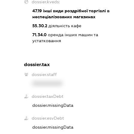
dossier.kveds:
47.19
інші види роздрібної торгівлі в
неспеціалізованих магазинах
55.30.2
діяльність кафе
71.34.0
оренда інших машин та
устатковання
dossier.tax
dossier.staff
XXXXXXXXXX
dossier.taxDebt
dossier.missingData
dossier.esvDebt
dossier.missingData