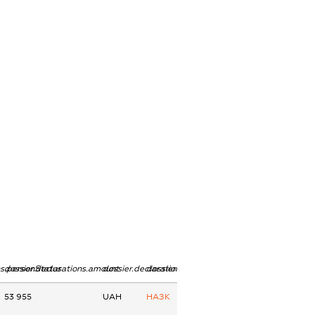
ns.personStatus
dossier.declarations.amount
dossier.declarations.currency
dossier.declarations.source
53 955
UAH
НАЗК