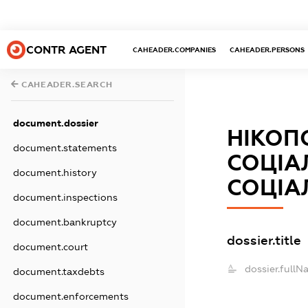
CONTR AGENT
CAHEADER.COMPANIES
CAHEADER.PERSONS
CAHEADER.SEARCH
document.dossier
НІКОП
document.statements
СОЦІА
document.history
СОЦІА
document.inspections
document.bankruptcy
dossier.title
document.court
dossier.fullN
document.taxdebts
document.enforcements