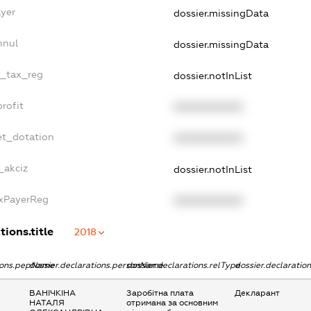
ayer
dossier.missingData
nnul
dossier.missingData
e_tax_reg
dossier.notInList
rofit
XXXXXXXXXX
et_dotation
XXXXXXXXXX
_akciz
dossier.notInList
axPayerReg
XXXXXXXXXX
tions.title
2018
tions.pepName
dossier.declarations.personName
dossier.declarations.relType
dossier.declaratio
ВАНІЧКІНА
Заробітна плата
Декларант
НАТАЛЯ
отримана за основним