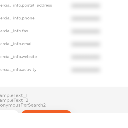
ercial_info.postal_address
XXXXXXXXXX
ercial_info.phone
XXXXXXXXXX
ercial_info.fax
XXXXXXXXXX
ercial_info.email
XXXXXXXXXX
ercial_info.website
XXXXXXXXXX
rcial_info.activity
XXXXXXXXXX
ampleText_1
xampleText_2
nonymousPerSearch2
DETAILS
FREEMIUM.REGISTER