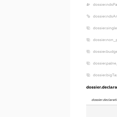
dossier.ndsP
dossier.ndsA
dossier.singl
dossier.non_p
dossier.budg
dossier.palne
dossier.bigT
dossier.declara
dossier.declara