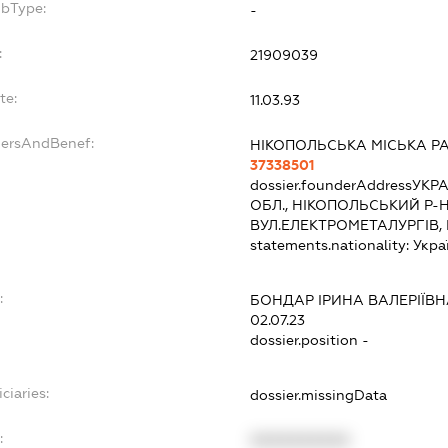
ubType:
-
:
21909039
te:
11.03.93
dersAndBenef:
НІКОПОЛЬСЬКА МІСЬКА Р
37338501
dossier.founderAddress
УКРА
ОБЛ., НІКОПОЛЬСЬКИЙ Р-Н
ВУЛ.ЕЛЕКТРОМЕТАЛУРГІВ,
statements.nationality:
Укра
:
БОНДАР ІРИНА ВАЛЕРІЇВ
02.07.23
dossier.position -
ciaries:
dossier.missingData
:
XXXXXXXXXX