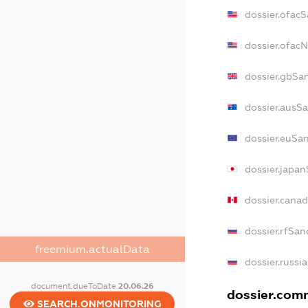
dossier.ofac
dossier.ofac
dossier.gbSa
dossier.ausS
dossier.euSa
dossier.japa
dossier.cana
dossier.rfSan
freemium.actualData
dossier.russi
document.dueToDate
20.06.26
dossier.comm
SEARCH.ONMONITORING