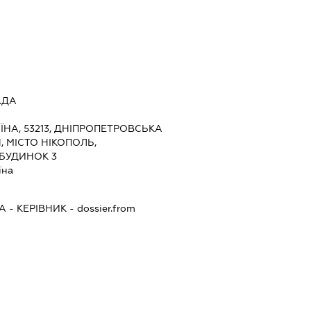
АДА
ЇНА, 53213, ДНІПРОПЕТРОВСЬКА
, МІСТО НІКОПОЛЬ,
 БУДИНОК 3
їна
НА
-
КЕРІВНИК
- dossier.from