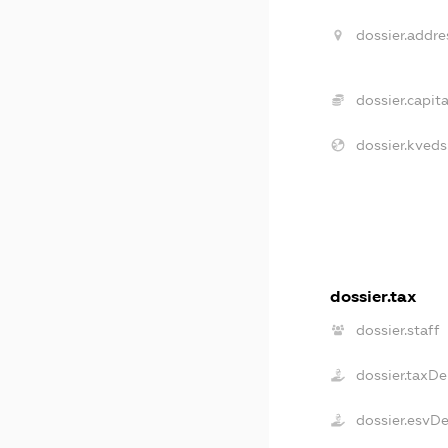
dossier.addre
dossier.capita
dossier.kveds
dossier.tax
dossier.staff
dossier.taxD
dossier.esvD