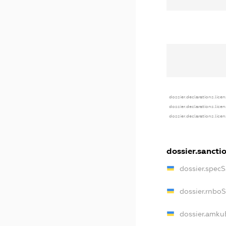
dossier.declarations.lice
dossier.declarations.lice
dossier.declarations.lice
dossier.sancti
dossier.spec
dossier.rnbo
dossier.amku