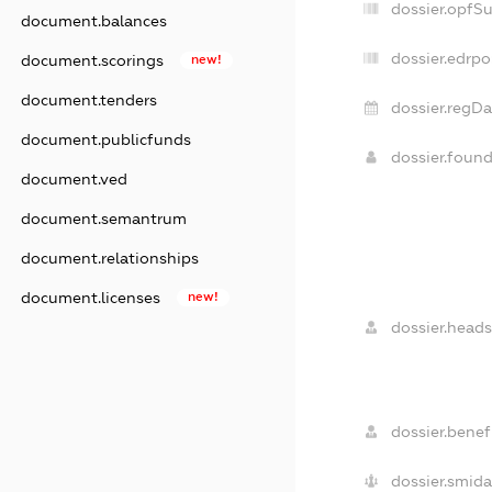
dossier.opfS
document.balances
dossier.edrpo
document.scorings
new!
document.tenders
dossier.regDa
document.publicfunds
dossier.foun
document.ved
document.semantrum
document.relationships
document.licenses
new!
dossier.heads
dossier.benefi
dossier.smida