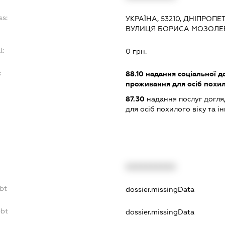
ss:
УКРАЇНА, 53210, ДНІПРОП
ВУЛИЦЯ БОРИСА МОЗОЛЕВ
l:
0 грн.
:
88.10
надання соціальної д
проживання для осіб похило
87.30
надання послуг догля
для осіб похилого віку та ін
XXXXXXXXXX
ebt
dossier.missingData
ebt
dossier.missingData