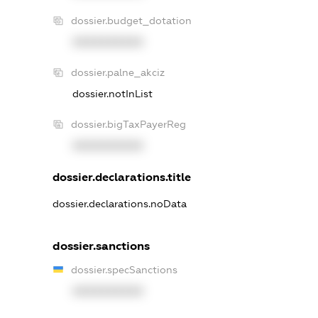
dossier.budget_dotation
XXXXXXXXXX
dossier.palne_akciz
dossier.notInList
dossier.bigTaxPayerReg
XXXXXXXXXX
dossier.declarations.title
dossier.declarations.noData
dossier.sanctions
dossier.specSanctions
XXXXXXXXXX