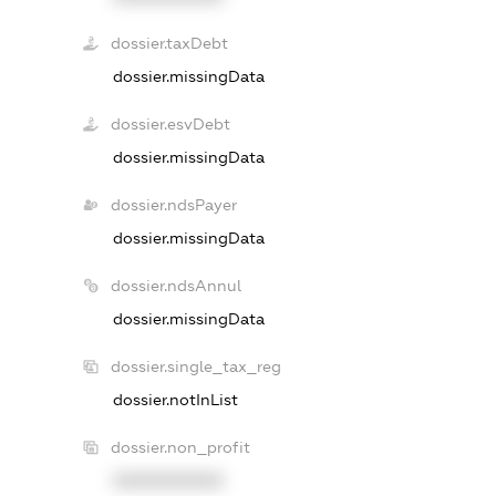
dossier.taxDebt
dossier.missingData
dossier.esvDebt
dossier.missingData
dossier.ndsPayer
dossier.missingData
dossier.ndsAnnul
dossier.missingData
dossier.single_tax_reg
dossier.notInList
dossier.non_profit
XXXXXXXXXX