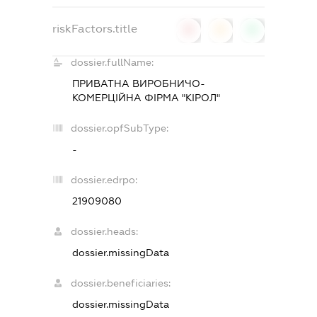
riskFactors.title
0
0
0
dossier.fullName:
ПРИВАТНА ВИРОБНИЧО-
КОМЕРЦІЙНА ФІРМА "КІРОЛ"
dossier.opfSubType:
-
dossier.edrpo:
21909080
dossier.heads:
dossier.missingData
dossier.beneficiaries:
dossier.missingData