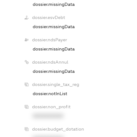
dossier.missingData
dossier.esvDebt
dossier.missingData
dossier.ndsPayer
dossier.missingData
dossier.ndsAnnul
dossier.missingData
dossier.single_tax_reg
dossier.notInList
dossier.non_profit
XXXXXXXXXX
dossier.budget_dotation