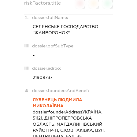
riskFactors.title
0
0
0
dossier.fullName:
CЕЛЯНСЬКЕ ГОСПОДАРСТВО
"ЖАЙВОРОНОК"
dossier.opfSubType:
-
dossier.edrpo:
21909737
dossier.foundersAndBenef:
ЛУБЕНЕЦЬ ЛЮДМИЛА
МИКОЛАЇВНА
dossier.founderAddress
УКРАЇНА,
51121, ДНIПРОПЕТРОВСЬКА
ОБЛАСТЬ, МАГДАЛИНIВСЬКИЙ
РАЙОН Р-Н, С.КОВПАКІВКА, ВУЛ.
ЦЕНТРАЛЬНА, БУД. 35