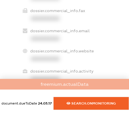
dossier.commercial_info.fax
XXXXXXXXXX
dossier.commercial_info.email
XXXXXXXXXX
dossier.commercial_info.website
XXXXXXXXXX
dossier.commercial_info.activity
XXXXXXXXXX
freemium.actualData
document.dueToDate
24.03.17
SEARCH.ONMONITORING
freemium.exampleText_1
freemium.exampleText_2
freemium.anonymousPerSearch2
FREEMIUM.DETAILS